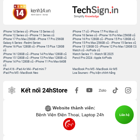
iPhone 14 Series cũ
-
iPhone 13 Series cũ
iPhone 17 cũ
-
iPhone 17 Pro Max cũ
iPhone 12 Series cũ
-
iPhone 11 Series cũ
iPhone 16 Series cũ
-
iPhone 16 Pro Max 256GB cũ
iPhone 17 Pro Max 256GB
-
iPhone 17 Pro 256GB
iPhone 16 Pro 128GB cũ
-
iPhone 15 Pro 128GB cũ
Galaxy A Series
-
Redmi Series
iPhone 15 Pro Max 256GB cũ
-
iPhone 15 Series cũ
iPhone 16 Plus 128GB cũ
-
iPhone 15 Plus 128GB
iPhone 13 128GB Cũ
-
iPhone 12 Pro Max 128GB Cũ
cũ
Watch cũ
-
AirPods cũ
iPhone 16 128GB cũ
-
iPhone 14 Pro Max 128GB cũ
Watch Series 11
-
Watch SE 2025
iPhone 15 128GB cũ
-
iPhone 13 Pro Max 128GB cũ
Pencil Pro 2024
-
Apple AirPods
iPhone 14 Pro 128GB cũ
-
iPhone 11 Pro Max 64GB
cũ
iPad A16
-
iPad Air M4
-
iPad mini 7
MacBook Pro M5
-
MacBook Air M5
iPad Pro M5
-
MacBook Neo
Loa Sounarc
-
Phụ kiện chính hãng
Kết nối 24hStore
Website thành viên:
Bệnh Viện Điện Thoại, Laptop 24h
Liên hệ