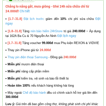
Chẳng lo nắng gắt, mưa giông - Ghé 24h sửa chữa chỉ từ
24.000đ!
Chi tiết
Đặt
•
[1.7–31.8]
Đặt lịch trước
giảm đến
10%
chi phí sửa chữa
ngay
–
•
[1.8–31.8]
Tặng
nón bảo hiểm 24hStore
trị giá
240.000đ
Áp dụng
Đặt lịch ngay
tại 162A Ba Cu & 70 Nguyễn An Ninh
•
[1.7–31.8]
Tặng voucher
99.000đ
mua Phụ kiện REXON & VIDVIE
•
Thay pin iPhone giá từ
24.000đ
•
Thay pin điện thoại Samsung
- Đồng giá
240.000đ
• Miễn phí
mượn điện thoại
• Miễn phí
nâng cấp phần mềm
•
Miễn phí
kiểm tra, vệ sinh và báo lỗi thiết bị
• Hoàn tiền 100%
nếu khách hàng không hài lòng
•
Máy ngoài
Chế độ bảo hành
đều có chính sách hỗ trợ giá lên đến
300.000đ
Lưu ý:
Giá trên đã bao gồm công thợ, không phát sinh chi phí khác