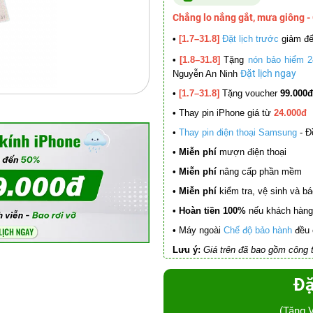
Chẳng lo nắng gắt, mưa giông -
•
[1.7–31.8]
Đặt lịch trước
giảm đ
•
[1.8–31.8]
Tặng
nón bảo hiểm 2
Đặt lịch ngay
Nguyễn An Ninh
•
[1.7–31.8]
Tặng voucher
99.000đ
•
Thay pin iPhone giá từ
24.000đ
•
Thay pin điện thoại Samsung
- Đ
• Miễn phí
mượn điện thoại
• Miễn phí
nâng cấp phần mềm
•
Miễn phí
kiểm tra, vệ sinh và báo 
• Hoàn tiền 100%
nếu khách hàng 
•
Máy ngoài
Chế độ bảo hành
đều 
Lưu ý:
Giá trên đã bao gồm công t
Đặ
(Tặng 