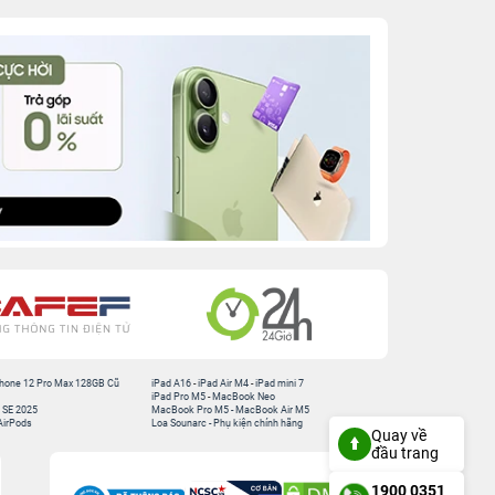
hone 12 Pro Max 128GB Cũ
iPad A16
-
iPad Air M4
-
iPad mini 7
iPad Pro M5
-
MacBook Neo
 SE 2025
MacBook Pro M5
-
MacBook Air M5
AirPods
Loa Sounarc
-
Phụ kiện chính hãng
Quay về
đầu trang
1900 0351