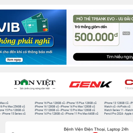
 Max cũ
iPhone 16 Plus 128GB cũ
-
iPhone 15 Plus 128GB cũ
iPhone 13 128GB Cũ
-
iP
16 Pro Max 256GB cũ
iPhone 16 128GB cũ
-
iPhone 14 Pro Max 128GB cũ
Watch cũ
-
AirPods cũ
one 15 Pro 128GB cũ
iPhone 15 128GB cũ
-
iPhone 13 Pro Max 128GB cũ
Watch Series 11
-
Watch
-
iPhone 15 Series cũ
iPhone 14 Pro 128GB cũ
-
iPhone 11 Pro Max 64GB cũ
Pencil Pro 2024
-
Apple 
Bệnh Viện Điện Thoại, Laptop 24h