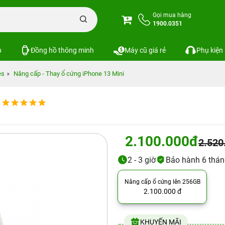
Gọi mua hàng
1900.0351
p
Đồng hồ thông minh
Máy cũ giá rẻ
Phụ kiện
es
Nâng cấp - Thay ổ cứng iPhone 13 Mini
2.100.000đ
2.520
2 - 3 giờ
Bảo hành 6 thá
Nâng cấp ổ cứng lên 256GB
2.100.000 đ
KHUYẾN MÃI