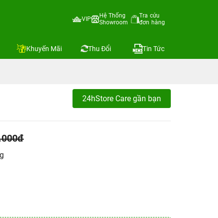
Hệ Thống
Tra cứu
VIP
Showroom
đơn hàng
Khuyến Mãi
Thu Đổi
Tin Tức
24hStore Care gần bạn
.000đ
ng