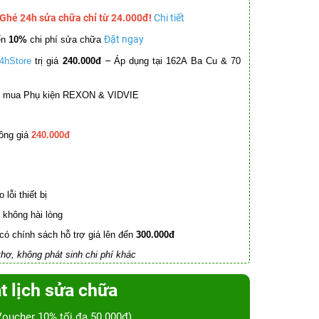
 Ghé 24h sửa chữa chỉ từ 24.000đ!
Chi tiết
Đặt ngay
ến
10%
chi phí sửa chữa
–
4hStore
trị giá
240.000đ
Áp dụng tại 162A Ba Cu & 70
mua Phụ kiện REXON & VIDVIE
ồng giá
240.000đ
lỗi thiết bị
không hài lòng
có chính sách hỗ trợ giá lên đến
300.000đ
hợ, không phát sinh chi phí khác
t lịch sửa chữa
Voucher 10% tối đa 50.000đ)