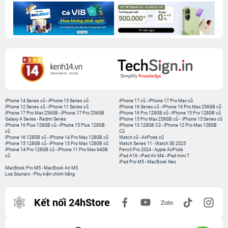
iPhone 14 Series cũ
-
iPhone 13 Series cũ
iPhone 17 cũ
-
iPhone 17 Pro Max cũ
iPhone 12 Series cũ
-
iPhone 11 Series cũ
iPhone 16 Series cũ
-
iPhone 16 Pro Max 256GB cũ
iPhone 17 Pro Max 256GB
-
iPhone 17 Pro 256GB
iPhone 16 Pro 128GB cũ
-
iPhone 15 Pro 128GB cũ
Galaxy A Series
-
Redmi Series
iPhone 15 Pro Max 256GB cũ
-
iPhone 15 Series cũ
iPhone 16 Plus 128GB cũ
-
iPhone 15 Plus 128GB
iPhone 13 128GB Cũ
-
iPhone 12 Pro Max 128GB
cũ
Cũ
iPhone 16 128GB cũ
-
iPhone 14 Pro Max 128GB cũ
Watch cũ
-
AirPods cũ
iPhone 15 128GB cũ
-
iPhone 13 Pro Max 128GB cũ
Watch Series 11
-
Watch SE 2025
iPhone 14 Pro 128GB cũ
-
iPhone 11 Pro Max 64GB
Pencil Pro 2024
-
Apple AirPods
cũ
iPad A16
-
iPad Air M4
-
iPad mini 7
iPad Pro M5
-
MacBook Neo
MacBook Pro M5
-
MacBook Air M5
Loa Sounarc
-
Phụ kiện chính hãng
Kết nối 24hStore