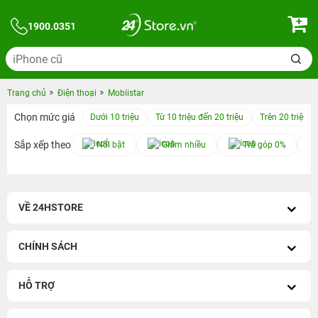
1900.0351
Trang chủ
Điện thoại
Mobiistar
Chọn mức giá
Dưới 10 triệu
Từ 10 triệu đến 20 triệu
Trên 20 triệu
Sắp xếp theo
Nổi bật
Giảm nhiều
Trả góp 0%
VỀ 24HSTORE
CHÍNH SÁCH
HỖ TRỢ