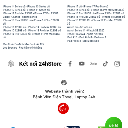
iPhone 14 Series cũ
-
iPhone 13 Series cũ
iPhone 17 cũ
-
iPhone 17 Pro Max cũ
iPhone 12 Series cũ
-
iPhone 11 Series cũ
iPhone 16 Series cũ
-
iPhone 16 Pro Max 256GB cũ
iPhone 17 Pro Max 256GB
-
iPhone 17 Pro 256GB
iPhone 16 Pro 128GB cũ
-
iPhone 15 Pro 128GB cũ
Galaxy A Series
-
Redmi Series
iPhone 15 Pro Max 256GB cũ
-
iPhone 15 Series cũ
iPhone 16 Plus 128GB cũ
-
iPhone 15 Plus 128GB
iPhone 13 128GB Cũ
-
iPhone 12 Pro Max 128GB
cũ
Cũ
iPhone 16 128GB cũ
-
iPhone 14 Pro Max 128GB cũ
Watch cũ
-
AirPods cũ
iPhone 15 128GB cũ
-
iPhone 13 Pro Max 128GB cũ
Watch Series 11
-
Watch SE 2025
iPhone 14 Pro 128GB cũ
-
iPhone 11 Pro Max 64GB
Pencil Pro 2024
-
Apple AirPods
cũ
iPad A16
-
iPad Air M4
-
iPad mini 7
iPad Pro M5
-
MacBook Neo
MacBook Pro M5
-
MacBook Air M5
Loa Sounarc
-
Phụ kiện chính hãng
Kết nối 24hStore
Website thành viên:
Bệnh Viện Điện Thoại, Laptop 24h
Liên hệ