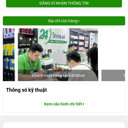
ĐĂNG KÍ NHẬN THÔNG TIN
Địa chỉ còn hàng
Khách mua hàng tại 24hStore
Diễn viê
Thông số kỹ thuật
Xem cấu hình chi tiết