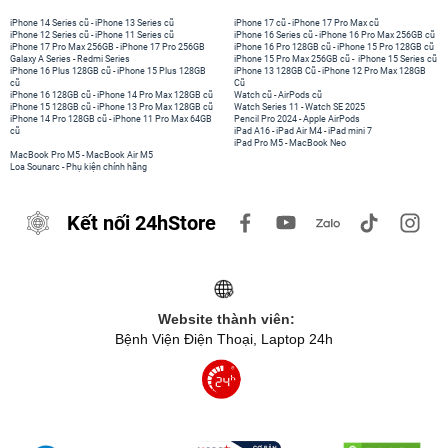
iPhone 14 Series cũ
-
iPhone 13 Series cũ
iPhone 17 cũ
-
iPhone 17 Pro Max cũ
iPhone 12 Series cũ
-
iPhone 11 Series cũ
iPhone 16 Series cũ
-
iPhone 16 Pro Max 256GB cũ
iPhone 17 Pro Max 256GB
-
iPhone 17 Pro 256GB
iPhone 16 Pro 128GB cũ
-
iPhone 15 Pro 128GB cũ
Galaxy A Series
-
Redmi Series
iPhone 15 Pro Max 256GB cũ
-
iPhone 15 Series cũ
iPhone 16 Plus 128GB cũ
-
iPhone 15 Plus 128GB
iPhone 13 128GB Cũ
-
iPhone 12 Pro Max 128GB
cũ
Cũ
iPhone 16 128GB cũ
-
iPhone 14 Pro Max 128GB cũ
Watch cũ
-
AirPods cũ
iPhone 15 128GB cũ
-
iPhone 13 Pro Max 128GB cũ
Watch Series 11
-
Watch SE 2025
iPhone 14 Pro 128GB cũ
-
iPhone 11 Pro Max 64GB
Pencil Pro 2024
-
Apple AirPods
cũ
iPad A16
-
iPad Air M4
-
iPad mini 7
iPad Pro M5
-
MacBook Neo
MacBook Pro M5
-
MacBook Air M5
Loa Sounarc
-
Phụ kiện chính hãng
Kết nối 24hStore
Website thành viên:
Bệnh Viện Điện Thoại, Laptop 24h