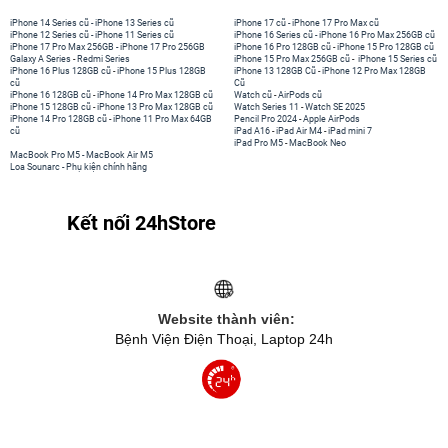
iPhone 14 Series cũ
-
iPhone 13 Series cũ
iPhone 17 cũ
-
iPhone 17 Pro Max cũ
iPhone 12 Series cũ
-
iPhone 11 Series cũ
iPhone 16 Series cũ
-
iPhone 16 Pro Max 256GB cũ
iPhone 17 Pro Max 256GB
-
iPhone 17 Pro 256GB
iPhone 16 Pro 128GB cũ
-
iPhone 15 Pro 128GB cũ
Galaxy A Series
-
Redmi Series
iPhone 15 Pro Max 256GB cũ
-
iPhone 15 Series cũ
iPhone 16 Plus 128GB cũ
-
iPhone 15 Plus 128GB
iPhone 13 128GB Cũ
-
iPhone 12 Pro Max 128GB
cũ
Cũ
iPhone 16 128GB cũ
-
iPhone 14 Pro Max 128GB cũ
Watch cũ
-
AirPods cũ
iPhone 15 128GB cũ
-
iPhone 13 Pro Max 128GB cũ
Watch Series 11
-
Watch SE 2025
iPhone 14 Pro 128GB cũ
-
iPhone 11 Pro Max 64GB
Pencil Pro 2024
-
Apple AirPods
cũ
iPad A16
-
iPad Air M4
-
iPad mini 7
iPad Pro M5
-
MacBook Neo
MacBook Pro M5
-
MacBook Air M5
Loa Sounarc
-
Phụ kiện chính hãng
Kết nối 24hStore
Website thành viên:
Bệnh Viện Điện Thoại, Laptop 24h