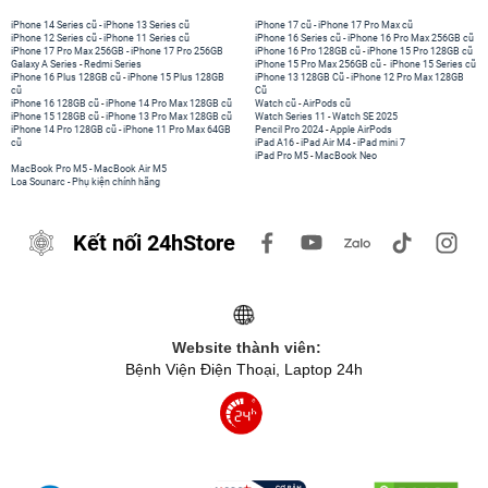
iPhone 14 Series cũ
-
iPhone 13 Series cũ
iPhone 17 cũ
-
iPhone 17 Pro Max cũ
iPhone 12 Series cũ
-
iPhone 11 Series cũ
iPhone 16 Series cũ
-
iPhone 16 Pro Max 256GB cũ
iPhone 17 Pro Max 256GB
-
iPhone 17 Pro 256GB
iPhone 16 Pro 128GB cũ
-
iPhone 15 Pro 128GB cũ
Galaxy A Series
-
Redmi Series
iPhone 15 Pro Max 256GB cũ
-
iPhone 15 Series cũ
iPhone 16 Plus 128GB cũ
-
iPhone 15 Plus 128GB
iPhone 13 128GB Cũ
-
iPhone 12 Pro Max 128GB
cũ
Cũ
iPhone 16 128GB cũ
-
iPhone 14 Pro Max 128GB cũ
Watch cũ
-
AirPods cũ
iPhone 15 128GB cũ
-
iPhone 13 Pro Max 128GB cũ
Watch Series 11
-
Watch SE 2025
iPhone 14 Pro 128GB cũ
-
iPhone 11 Pro Max 64GB
Pencil Pro 2024
-
Apple AirPods
cũ
iPad A16
-
iPad Air M4
-
iPad mini 7
iPad Pro M5
-
MacBook Neo
MacBook Pro M5
-
MacBook Air M5
Loa Sounarc
-
Phụ kiện chính hãng
Kết nối 24hStore
Website thành viên:
Bệnh Viện Điện Thoại, Laptop 24h