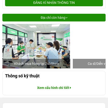
ĐĂNG KÍ NHẬN THÔNG TIN
Địa chỉ còn hàng
Khách mua hàng tại 24hStore
Ca sĩ/Diễn v
Thông số kỹ thuật
Xem cấu hình chi tiết