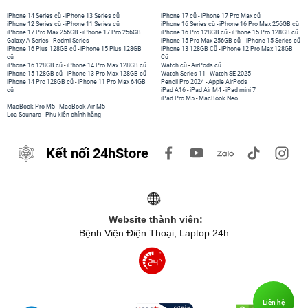
iPhone 14 Series cũ
-
iPhone 13 Series cũ
iPhone 17 cũ
-
iPhone 17 Pro Max cũ
iPhone 12 Series cũ
-
iPhone 11 Series cũ
iPhone 16 Series cũ
-
iPhone 16 Pro Max 256GB cũ
iPhone 17 Pro Max 256GB
-
iPhone 17 Pro 256GB
iPhone 16 Pro 128GB cũ
-
iPhone 15 Pro 128GB cũ
Galaxy A Series
-
Redmi Series
iPhone 15 Pro Max 256GB cũ
-
iPhone 15 Series cũ
iPhone 16 Plus 128GB cũ
-
iPhone 15 Plus 128GB
iPhone 13 128GB Cũ
-
iPhone 12 Pro Max 128GB
cũ
Cũ
iPhone 16 128GB cũ
-
iPhone 14 Pro Max 128GB cũ
Watch cũ
-
AirPods cũ
iPhone 15 128GB cũ
-
iPhone 13 Pro Max 128GB cũ
Watch Series 11
-
Watch SE 2025
iPhone 14 Pro 128GB cũ
-
iPhone 11 Pro Max 64GB
Pencil Pro 2024
-
Apple AirPods
cũ
iPad A16
-
iPad Air M4
-
iPad mini 7
iPad Pro M5
-
MacBook Neo
MacBook Pro M5
-
MacBook Air M5
Loa Sounarc
-
Phụ kiện chính hãng
Kết nối 24hStore
Website thành viên:
Bệnh Viện Điện Thoại, Laptop 24h
Liên hệ