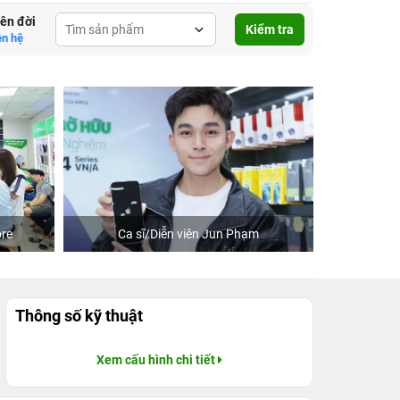
lên đời
Kiểm tra
ên hệ
re
Ca sĩ/Diễn viên Jun Phạm
Khách
Thông số kỹ thuật
Xem cấu hình chi tiết