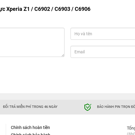
ực Xperia Z1 / C6902 / C6903 / C6906
ĐỔI TRẢ MIỄN PHÍ TRONG 46 NGÀY
BẢO HÀNH PIN TRỌN ĐỜ
Chính sách hoàn tiền
Tổn
(8h0