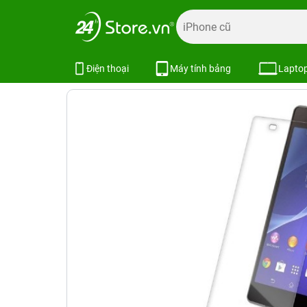
Trang chủ
Phụ kiện
Dán cường lực
Dán cường lực khá
Miếng dán cường lực Xperia Z1 / C
Điện thoại
Máy tính bảng
Lapto