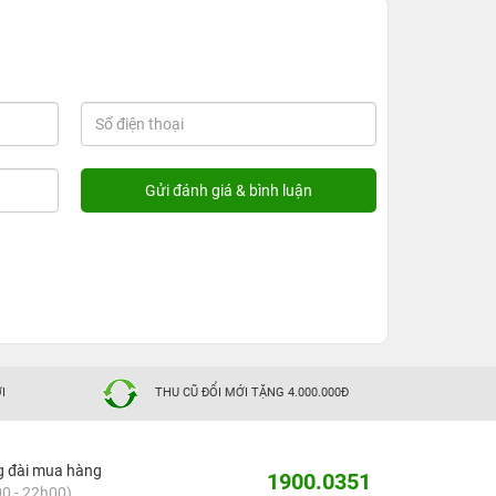
I
THU CŨ ĐỔI MỚI TẶNG 4.000.000Đ
g đài mua hàng
1900.0351
0 - 22h00)