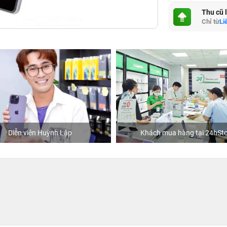
Thu cũ 
Chỉ từ
Li
Diễn viên Huỳnh Lập
Khách mua hàng tại 24hSto