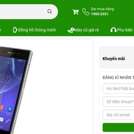
c
Miếng dán cường lực Xperia Z1 / C6902 / C6903 / C6906
Gọi mua hàng
1900.0351
6902 / C6903 / C6906
Xem cấu hình
SKU:
p
Đồng hồ thông minh
Máy cũ giá rẻ
Phụ kiện
Khuyến mãi
ĐĂNG KÍ NHẬN 