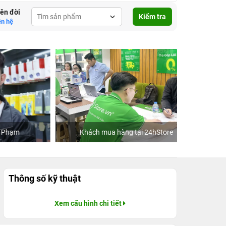
lên đời
Kiểm tra
ên hệ
Khách mua hàng tại 24hStore
C
Thông số kỹ thuật
Xem cấu hình chi tiết