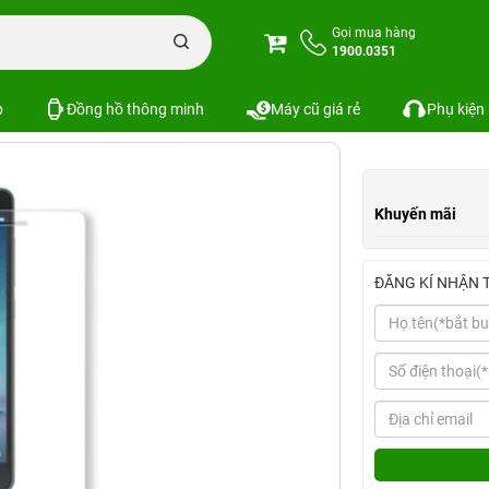
c
Miếng dán cường lực Xiaomi Redmi Mi 3S / Mi 3X
Gọi mua hàng
1900.0351
Mi 3S / Mi 3X
Xem cấu hình
So sá
SKU:
p
Đồng hồ thông minh
Máy cũ giá rẻ
Phụ kiện
Khuyến mãi
ĐĂNG KÍ NHẬN 