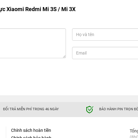
ực Xiaomi Redmi Mi 3S / Mi 3X
ĐỔI TRẢ MIỄN PHÍ TRONG 46 NGÀY
BẢO HÀNH PIN TRỌN ĐỜ
Chính sách hoàn tiền
Tổn
(8h0