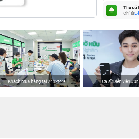
Thu cũ 
Chỉ từ
Li
hách mua hàng tại 24hStore
Ca sĩ/Diễn viên Jun Phạm