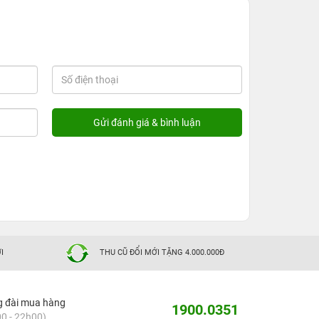
I
THU CŨ ĐỔI MỚI TẶNG 4.000.000Đ
g đài mua hàng
1900.0351
0 - 22h00)