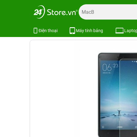
Trang chủ
Phụ kiện
Dán cường lực
Dán cường lực khá
Miếng dán cường lực Xiaomi Redmi 
Điện thoại
Máy tính bảng
Lapto