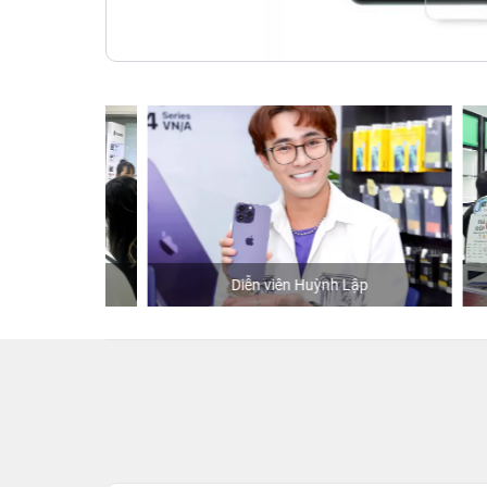
hStore
Diễn viên Huỳnh Lập
K