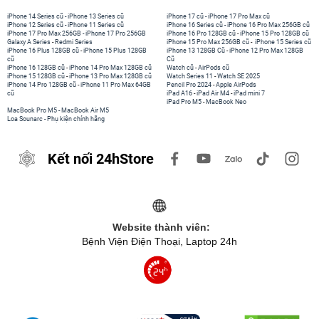
iPhone 14 Series cũ
-
iPhone 13 Series cũ
iPhone 17 cũ
-
iPhone 17 Pro Max cũ
iPhone 12 Series cũ
-
iPhone 11 Series cũ
iPhone 16 Series cũ
-
iPhone 16 Pro Max 256GB cũ
iPhone 17 Pro Max 256GB
-
iPhone 17 Pro 256GB
iPhone 16 Pro 128GB cũ
-
iPhone 15 Pro 128GB cũ
Galaxy A Series
-
Redmi Series
iPhone 15 Pro Max 256GB cũ
-
iPhone 15 Series cũ
iPhone 16 Plus 128GB cũ
-
iPhone 15 Plus 128GB
iPhone 13 128GB Cũ
-
iPhone 12 Pro Max 128GB
cũ
Cũ
iPhone 16 128GB cũ
-
iPhone 14 Pro Max 128GB cũ
Watch cũ
-
AirPods cũ
iPhone 15 128GB cũ
-
iPhone 13 Pro Max 128GB cũ
Watch Series 11
-
Watch SE 2025
iPhone 14 Pro 128GB cũ
-
iPhone 11 Pro Max 64GB
Pencil Pro 2024
-
Apple AirPods
cũ
iPad A16
-
iPad Air M4
-
iPad mini 7
iPad Pro M5
-
MacBook Neo
MacBook Pro M5
-
MacBook Air M5
Loa Sounarc
-
Phụ kiện chính hãng
Kết nối 24hStore
Website thành viên:
Bệnh Viện Điện Thoại, Laptop 24h