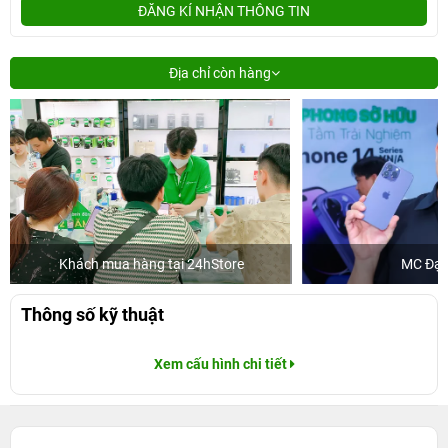
ĐĂNG KÍ NHẬN THÔNG TIN
Địa chỉ còn hàng
ua hàng tại 24hStore
MC Đại Nghĩa
Thông số kỹ thuật
Xem cấu hình chi tiết