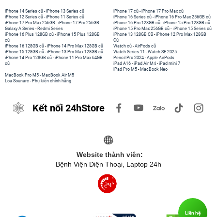
iPhone 14 Series cũ
-
iPhone 13 Series cũ
iPhone 17 cũ
-
iPhone 17 Pro Max cũ
iPhone 12 Series cũ
-
iPhone 11 Series cũ
iPhone 16 Series cũ
-
iPhone 16 Pro Max 256GB cũ
iPhone 17 Pro Max 256GB
-
iPhone 17 Pro 256GB
iPhone 16 Pro 128GB cũ
-
iPhone 15 Pro 128GB cũ
Galaxy A Series
-
Redmi Series
iPhone 15 Pro Max 256GB cũ
-
iPhone 15 Series cũ
iPhone 16 Plus 128GB cũ
-
iPhone 15 Plus 128GB
iPhone 13 128GB Cũ
-
iPhone 12 Pro Max 128GB
cũ
Cũ
iPhone 16 128GB cũ
-
iPhone 14 Pro Max 128GB cũ
Watch cũ
-
AirPods cũ
iPhone 15 128GB cũ
-
iPhone 13 Pro Max 128GB cũ
Watch Series 11
-
Watch SE 2025
iPhone 14 Pro 128GB cũ
-
iPhone 11 Pro Max 64GB
Pencil Pro 2024
-
Apple AirPods
cũ
iPad A16
-
iPad Air M4
-
iPad mini 7
iPad Pro M5
-
MacBook Neo
MacBook Pro M5
-
MacBook Air M5
Loa Sounarc
-
Phụ kiện chính hãng
Kết nối 24hStore
Website thành viên:
Bệnh Viện Điện Thoại, Laptop 24h
Liên hệ