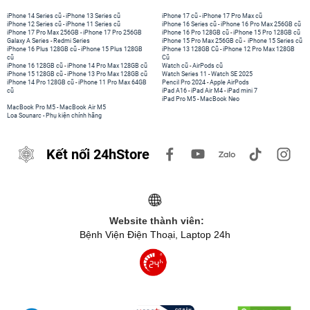
iPhone 14 Series cũ
-
iPhone 13 Series cũ
iPhone 17 cũ
-
iPhone 17 Pro Max cũ
iPhone 12 Series cũ
-
iPhone 11 Series cũ
iPhone 16 Series cũ
-
iPhone 16 Pro Max 256GB cũ
iPhone 17 Pro Max 256GB
-
iPhone 17 Pro 256GB
iPhone 16 Pro 128GB cũ
-
iPhone 15 Pro 128GB cũ
Galaxy A Series
-
Redmi Series
iPhone 15 Pro Max 256GB cũ
-
iPhone 15 Series cũ
iPhone 16 Plus 128GB cũ
-
iPhone 15 Plus 128GB
iPhone 13 128GB Cũ
-
iPhone 12 Pro Max 128GB
cũ
Cũ
iPhone 16 128GB cũ
-
iPhone 14 Pro Max 128GB cũ
Watch cũ
-
AirPods cũ
iPhone 15 128GB cũ
-
iPhone 13 Pro Max 128GB cũ
Watch Series 11
-
Watch SE 2025
iPhone 14 Pro 128GB cũ
-
iPhone 11 Pro Max 64GB
Pencil Pro 2024
-
Apple AirPods
cũ
iPad A16
-
iPad Air M4
-
iPad mini 7
iPad Pro M5
-
MacBook Neo
MacBook Pro M5
-
MacBook Air M5
Loa Sounarc
-
Phụ kiện chính hãng
Kết nối 24hStore
Website thành viên:
Bệnh Viện Điện Thoại, Laptop 24h