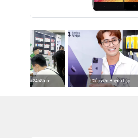
hStore
Diễn viên Huỳnh Lập
K