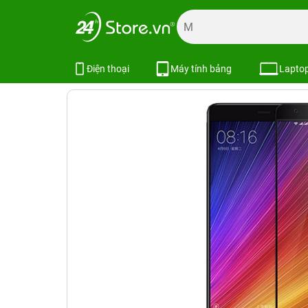
Trang chủ
Phụ kiện
Dán cường lực
Dán cường lực khá
Miếng dán cường lực Xiaomi Mi 5S
Điện thoại
Máy tính bảng
Lapto