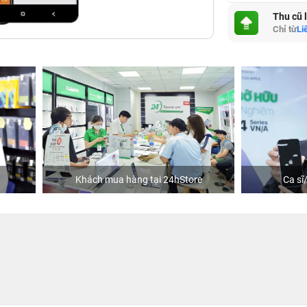
Thu cũ 
Chỉ từ
Li
hách mua hàng tại 24hStore
Ca sĩ/Diễn viên Jun Phạm