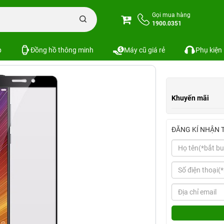
c
Miếng dán cường lực Xiaomi Mi 5S Plus
Gọi mua hàng
1900.0351
 Plus
Xem cấu hình
So sánh
SKU:
p
Đồng hồ thông minh
Máy cũ giá rẻ
Phụ kiện
Khuyến mãi
ĐĂNG KÍ NHẬN 