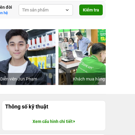
lên đời
Kiểm tra
ên hệ
Khách mua hàng tại 24hStore
C
Thông số kỹ thuật
Xem cấu hình chi tiết