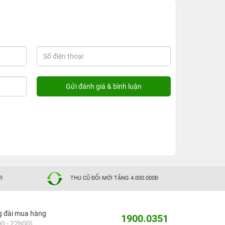
I
THU CŨ ĐỔI MỚI TẶNG 4.000.000Đ
g đài mua hàng
1900.0351
0 - 22h00)