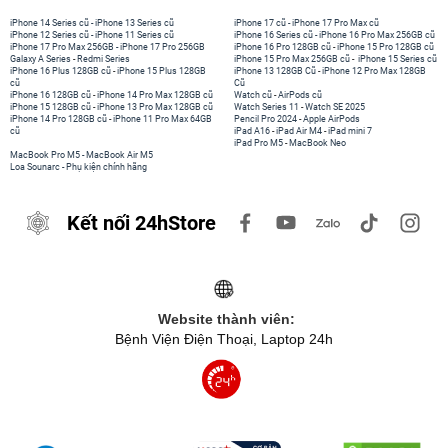
iPhone 14 Series cũ
-
iPhone 13 Series cũ
iPhone 17 cũ
-
iPhone 17 Pro Max cũ
iPhone 12 Series cũ
-
iPhone 11 Series cũ
iPhone 16 Series cũ
-
iPhone 16 Pro Max 256GB cũ
iPhone 17 Pro Max 256GB
-
iPhone 17 Pro 256GB
iPhone 16 Pro 128GB cũ
-
iPhone 15 Pro 128GB cũ
Galaxy A Series
-
Redmi Series
iPhone 15 Pro Max 256GB cũ
-
iPhone 15 Series cũ
iPhone 16 Plus 128GB cũ
-
iPhone 15 Plus 128GB
iPhone 13 128GB Cũ
-
iPhone 12 Pro Max 128GB
cũ
Cũ
iPhone 16 128GB cũ
-
iPhone 14 Pro Max 128GB cũ
Watch cũ
-
AirPods cũ
iPhone 15 128GB cũ
-
iPhone 13 Pro Max 128GB cũ
Watch Series 11
-
Watch SE 2025
iPhone 14 Pro 128GB cũ
-
iPhone 11 Pro Max 64GB
Pencil Pro 2024
-
Apple AirPods
cũ
iPad A16
-
iPad Air M4
-
iPad mini 7
iPad Pro M5
-
MacBook Neo
MacBook Pro M5
-
MacBook Air M5
Loa Sounarc
-
Phụ kiện chính hãng
Kết nối 24hStore
Website thành viên:
Bệnh Viện Điện Thoại, Laptop 24h