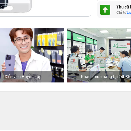
Thu cũ 
Chỉ từ
Li
Diễn viên Huỳnh Lập
Khách mua hàng tại 24hSto