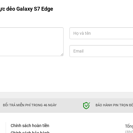
ực dẻo Galaxy S7 Edge
ĐỔI TRẢ MIỄN PHÍ TRONG 46 NGÀY
BẢO HÀNH PIN TRỌN ĐỜ
Chính sách hoàn tiền
Tổn
(8h0