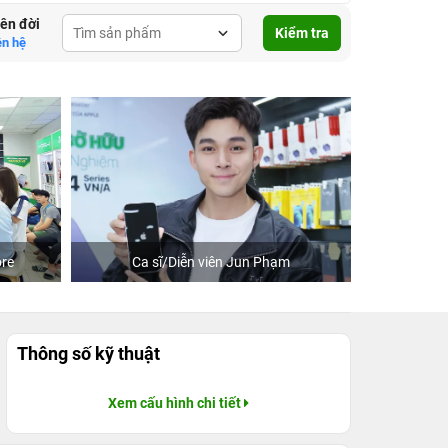
lên đời
Kiểm tra
ên hệ
re
Ca sĩ/Diễn viên Jun Phạm
Khách
Thông số kỹ thuật
Xem cấu hình chi tiết