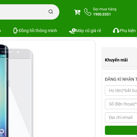
c
Miếng dán cường lực dẻo Galaxy S7 Edge
Gọi mua hàng
1900.0351
7 Edge
Xem cấu hình
So sánh
SKU:
p
Đồng hồ thông minh
Máy cũ giá rẻ
Phụ kiện
Khuyến mãi
ĐĂNG KÍ NHẬN 