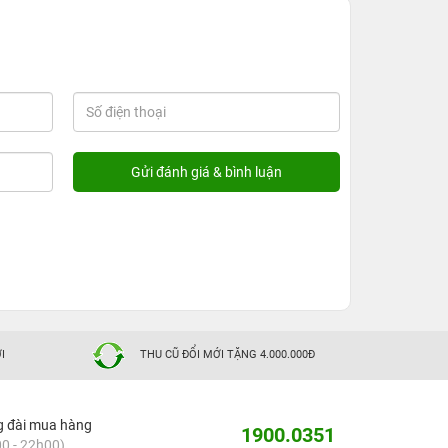
I
THU CŨ ĐỔI MỚI TẶNG 4.000.000Đ
g đài mua hàng
1900.0351
0 - 22h00)