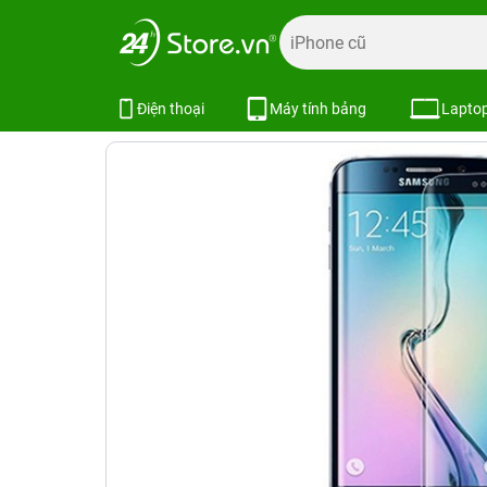
Trang chủ
Phụ kiện
Dán cường lực
Dán cường lực khá
Miếng dán cường lực dẻo Galaxy S
Điện thoại
Máy tính bảng
Lapto