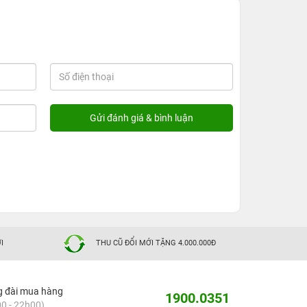
I
THU CŨ ĐỔI MỚI TẶNG 4.000.000Đ
g đài mua hàng
1900.0351
0 - 22h00)