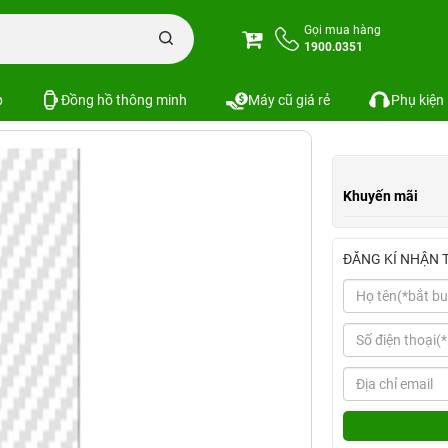
c
Miếng dán Carbon mặt sau trong Xiaomi Mi Max
Gọi mua hàng
1900.0351
iaomi Mi Max
Xem cấu hình
So sánh
SKU:
p
Đồng hồ thông minh
Máy cũ giá rẻ
Phụ kiện
Khuyến mãi
ĐĂNG KÍ NHẬN 