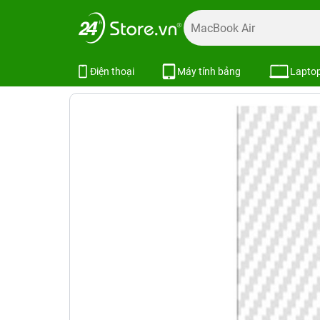
Trang chủ
Phụ kiện
Dán cường lực
Dán cường lực khá
Miếng dán Carbon mặt sau trong X
Điện thoại
Máy tính bảng
Lapto