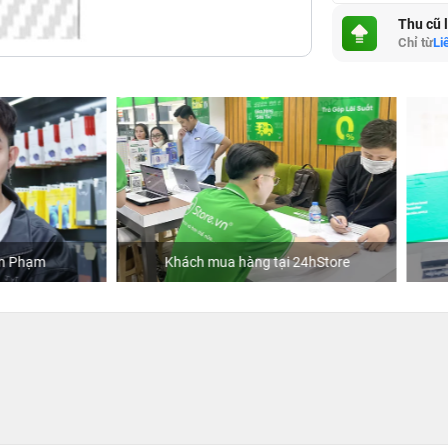
Thu cũ 
Chỉ từ
Li
hách mua hàng tại 24hStore
Ca sĩ Văn Mai Hương