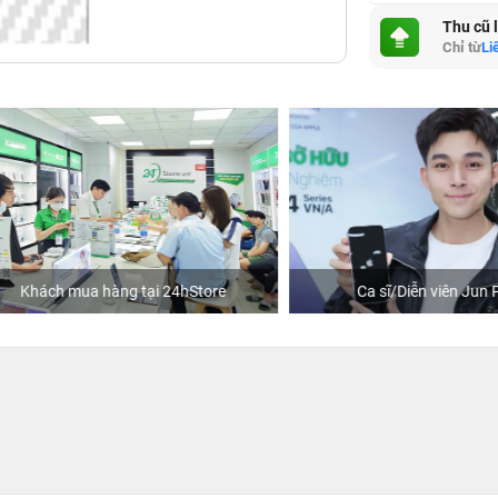
Thu cũ 
Chỉ từ
Li
hách mua hàng tại 24hStore
Ca sĩ/Diễn viên Jun Phạm