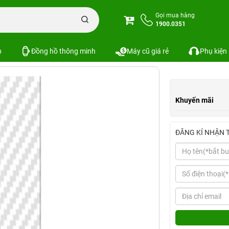
c
Miếng dán Carbon mặt sau trong Xiaomi Mi 5S
Gọi mua hàng
1900.0351
iaomi Mi 5S
Xem cấu hình
So sánh
SKU:
p
Đồng hồ thông minh
Máy cũ giá rẻ
Phụ kiện
Khuyến mãi
ĐĂNG KÍ NHẬN 