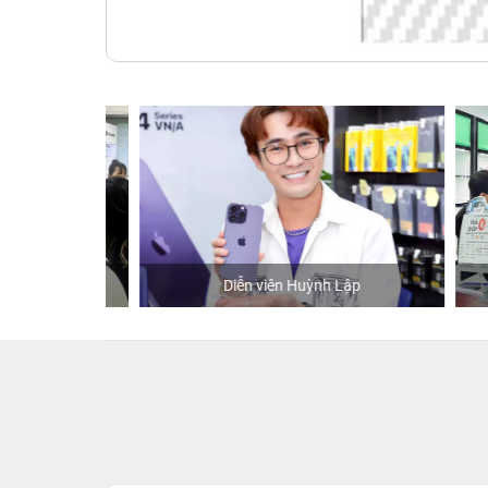
hStore
Diễn viên Huỳnh Lập
K