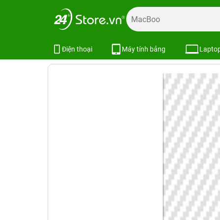
Trang chủ
Phụ kiện
Dán cường lực
Dán cường lực khá
Miếng dán Carbon mặt sau trong X
Điện thoại
Máy tính bảng
Lapto