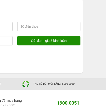
I
THU CŨ ĐỔI MỚI TẶNG 4.000.000Đ
g đài mua hàng
1900.0351
0 - 22h00)