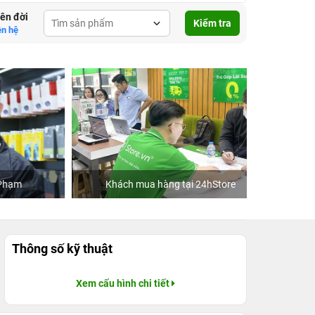
lên đời
Kiểm tra
ên hệ
Khách mua hàng tại 24hStore
C
Thông số kỹ thuật
Xem cấu hình chi tiết