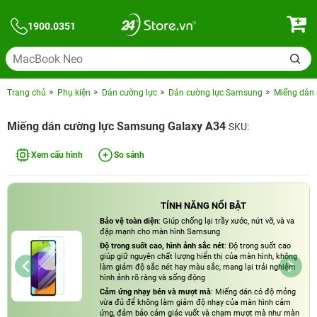
1900.0351
Trang chủ
Phụ kiện
Dán cường lực
Dán cường lực Samsung
Miếng dán
Miếng dán cường lực Samsung Galaxy A34
SKU:
Xem cấu hình
So sánh
TÍNH NĂNG NỔI BẬT
Bảo vệ toàn diện
: Giúp chống lại trầy xước, nứt vỡ, và va
đập mạnh cho màn hình Samsung
Độ trong suốt cao, hình ảnh sắc nét
: Độ trong suốt cao
giúp giữ nguyên chất lượng hiển thị của màn hình, không
làm giảm độ sắc nét hay màu sắc, mang lại trải nghiệm
hình ảnh rõ ràng và sống động
Cảm ứng nhạy bén và mượt mà
: Miếng dán có độ mỏng
vừa đủ để không làm giảm độ nhạy của màn hình cảm
ứng, đảm bảo cảm giác vuốt và chạm mượt mà như màn