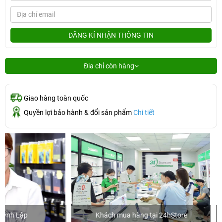
ĐĂNG KÍ NHẬN THÔNG TIN
Địa chỉ còn hàng
Giao hàng toàn quốc
Quyền lợi bảo hành & đổi sản phẩm
Chi tiết
Khách mua hàng tại 24hStore
Ca sĩ/Diễ