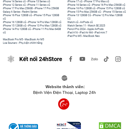
iPhone 14 Series cũ
-
iPhone 13 Series cũ
iPhone 17 cũ
-
iPhone 17 Pro Max cũ
iPhone 12 Series cũ
-
iPhone 11 Series cũ
iPhone 16 Series cũ
-
iPhone 16 Pro Max 256GB cũ
iPhone 17 Pro Max 256GB
-
iPhone 17 Pro 256GB
iPhone 16 Pro 128GB cũ
-
iPhone 15 Pro 128GB cũ
Galaxy A Series
-
Redmi Series
iPhone 15 Pro Max 256GB cũ
-
iPhone 15 Series cũ
iPhone 16 Plus 128GB cũ
-
iPhone 15 Plus 128GB
iPhone 13 128GB Cũ
-
iPhone 12 Pro Max 128GB
cũ
Cũ
iPhone 16 128GB cũ
-
iPhone 14 Pro Max 128GB cũ
Watch cũ
-
AirPods cũ
iPhone 15 128GB cũ
-
iPhone 13 Pro Max 128GB cũ
Watch Series 11
-
Watch SE 2025
iPhone 14 Pro 128GB cũ
-
iPhone 11 Pro Max 64GB
Pencil Pro 2024
-
Apple AirPods
cũ
iPad A16
-
iPad Air M4
-
iPad mini 7
iPad Pro M5
-
MacBook Neo
MacBook Pro M5
-
MacBook Air M5
Loa Sounarc
-
Phụ kiện chính hãng
Kết nối 24hStore
Website thành viên:
Bệnh Viện Điện Thoại, Laptop 24h