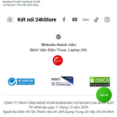
MacBook Pro M5
-
MacBook Air M5
Loa Sounarc
-
Phụ kiện chính hãng
Kết nối 24hStore
Website thành viên:
Bệnh Viện Điện Thoại, Laptop 24h
Liên hệ
CÔNG TY TNHH CÔNG NGHỆ ISTAR GCNDKHKD: 0316635415 do Sở KH & ĐT
TP. HCM cấp ngày 11 tháng 12 năm 2020.
Người Đại Diện: Hồ Tác Thành. Địa chỉ: 389 Quang Trung, Gò Vấp, Hồ Chí Minh.