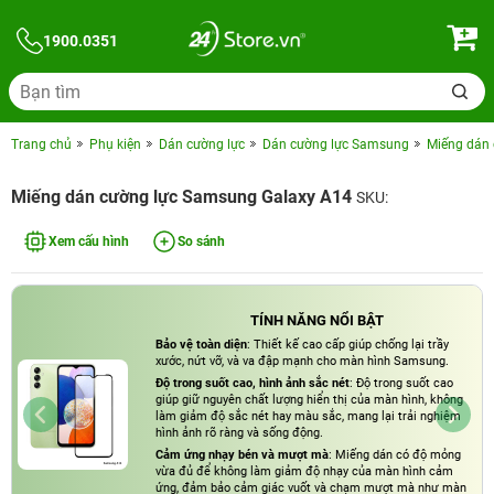
1900.0351
Trang chủ
Phụ kiện
Dán cường lực
Dán cường lực Samsung
Miếng dán
Miếng dán cường lực Samsung Galaxy A14
SKU:
Xem cấu hình
So sánh
TÍNH NĂNG NỔI BẬT
Bảo vệ toàn diện
: Thiết kế cao cấp giúp chống lại trầy
xước, nứt vỡ, và va đập mạnh cho màn hình Samsung.
Độ trong suốt cao, hình ảnh sắc nét
: Độ trong suốt cao
giúp giữ nguyên chất lượng hiển thị của màn hình, không
làm giảm độ sắc nét hay màu sắc, mang lại trải nghiệm
hình ảnh rõ ràng và sống động.
Cảm ứng nhạy bén và mượt mà
: Miếng dán có độ mỏng
vừa đủ để không làm giảm độ nhạy của màn hình cảm
ứng, đảm bảo cảm giác vuốt và chạm mượt mà như màn