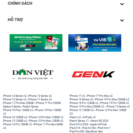
CHÍNH SÁCH
HỖ TRỢ
iPhone 14 Series cũ
-
iPhone 13 Series cũ
iPhone 17 cũ
-
iPhone 17 Pro Max cũ
iPhone 12 Series cũ
-
iPhone 11 Series cũ
iPhone 16 Series cũ
-
iPhone 16 Pro Max 256GB cũ
iPhone 17 Pro Max 256GB
-
iPhone 17 Pro 256GB
iPhone 16 Pro 128GB cũ
-
iPhone 15 Pro 128GB cũ
Galaxy A Series
-
Redmi Series
iPhone 15 Pro Max 256GB cũ
-
iPhone 15 Series cũ
iPhone 16 Plus 128GB cũ
-
iPhone 15 Plus 128GB
iPhone 13 128GB Cũ
-
iPhone 12 Pro Max 128GB
cũ
Cũ
iPhone 16 128GB cũ
-
iPhone 14 Pro Max 128GB cũ
Watch cũ
-
AirPods cũ
iPhone 15 128GB cũ
-
iPhone 13 Pro Max 128GB cũ
Watch Series 11
-
Watch SE 2025
iPhone 14 Pro 128GB cũ
-
iPhone 11 Pro Max 64GB
Pencil Pro 2024
-
Apple AirPods
cũ
iPad A16
-
iPad Air M4
-
iPad mini 7
iPad Pro M5
-
MacBook Neo