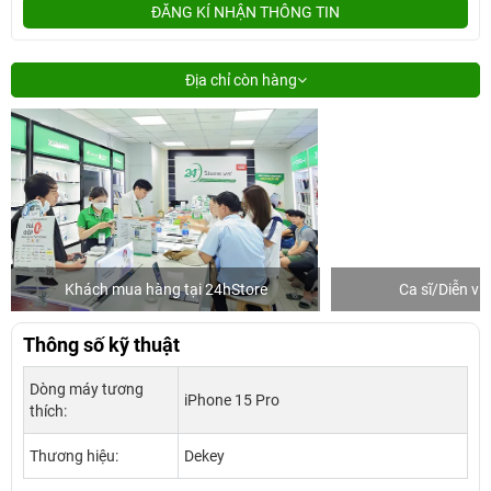
ĐĂNG KÍ NHẬN THÔNG TIN
Địa chỉ còn hàng
Khách mua hàng tại 24hStore
Ca sĩ/Diễn v
Thông số kỹ thuật
Dòng máy tương
iPhone 15 Pro
thích:
Thương hiệu:
Dekey