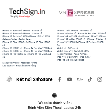
iPhone 14 Series cũ
-
iPhone 13 Series cũ
iPhone 17 cũ
-
iPhone 17 Pro Max cũ
iPhone 12 Series cũ
-
iPhone 11 Series cũ
iPhone 16 Series cũ
-
iPhone 16 Pro Max 256GB cũ
iPhone 17 Pro Max 256GB
-
iPhone 17 Pro 256GB
iPhone 16 Pro 128GB cũ
-
iPhone 15 Pro 128GB cũ
Galaxy A Series
-
Redmi Series
iPhone 15 Pro Max 256GB cũ
-
iPhone 15 Series cũ
iPhone 16 Plus 128GB cũ
-
iPhone 15 Plus 128GB
iPhone 13 128GB Cũ
-
iPhone 12 Pro Max 128GB
cũ
Cũ
iPhone 16 128GB cũ
-
iPhone 14 Pro Max 128GB cũ
Watch cũ
-
AirPods cũ
iPhone 15 128GB cũ
-
iPhone 13 Pro Max 128GB cũ
Watch Series 11
-
Watch SE 2025
iPhone 14 Pro 128GB cũ
-
iPhone 11 Pro Max 64GB
Pencil Pro 2024
-
Apple AirPods
cũ
iPad A16
-
iPad Air M4
-
iPad mini 7
iPad Pro M5
-
MacBook Neo
MacBook Pro M5
-
MacBook Air M5
Loa Sounarc
-
Phụ kiện chính hãng
Kết nối 24hStore
Website thành viên:
Bệnh Viện Điện Thoại, Laptop 24h