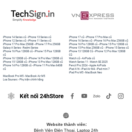
iPhone 14 Series cũ
-
iPhone 13 Series cũ
iPhone 17 cũ
-
iPhone 17 Pro Max cũ
iPhone 12 Series cũ
-
iPhone 11 Series cũ
iPhone 16 Series cũ
-
iPhone 16 Pro Max 256GB cũ
iPhone 17 Pro Max 256GB
-
iPhone 17 Pro 256GB
iPhone 16 Pro 128GB cũ
-
iPhone 15 Pro 128GB cũ
Galaxy A Series
-
Redmi Series
iPhone 15 Pro Max 256GB cũ
-
iPhone 15 Series cũ
iPhone 16 Plus 128GB cũ
-
iPhone 15 Plus 128GB
iPhone 13 128GB Cũ
-
iPhone 12 Pro Max 128GB
cũ
Cũ
iPhone 16 128GB cũ
-
iPhone 14 Pro Max 128GB cũ
Watch cũ
-
AirPods cũ
iPhone 15 128GB cũ
-
iPhone 13 Pro Max 128GB cũ
Watch Series 11
-
Watch SE 2025
iPhone 14 Pro 128GB cũ
-
iPhone 11 Pro Max 64GB
Pencil Pro 2024
-
Apple AirPods
cũ
iPad A16
-
iPad Air M4
-
iPad mini 7
iPad Pro M5
-
MacBook Neo
MacBook Pro M5
-
MacBook Air M5
Loa Sounarc
-
Phụ kiện chính hãng
Kết nối 24hStore
Website thành viên:
Bệnh Viện Điện Thoại, Laptop 24h