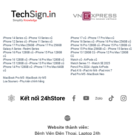
iPhone 14 Series cũ
-
iPhone 13 Series cũ
iPhone 17 cũ
-
iPhone 17 Pro Max cũ
iPhone 12 Series cũ
-
iPhone 11 Series cũ
iPhone 16 Series cũ
-
iPhone 16 Pro Max 256GB cũ
iPhone 17 Pro Max 256GB
-
iPhone 17 Pro 256GB
iPhone 16 Pro 128GB cũ
-
iPhone 15 Pro 128GB cũ
Galaxy A Series
-
Redmi Series
iPhone 15 Pro Max 256GB cũ
-
iPhone 15 Series cũ
iPhone 16 Plus 128GB cũ
-
iPhone 15 Plus 128GB
iPhone 13 128GB Cũ
-
iPhone 12 Pro Max 128GB
cũ
Cũ
iPhone 16 128GB cũ
-
iPhone 14 Pro Max 128GB cũ
Watch cũ
-
AirPods cũ
iPhone 15 128GB cũ
-
iPhone 13 Pro Max 128GB cũ
Watch Series 11
-
Watch SE 2025
iPhone 14 Pro 128GB cũ
-
iPhone 11 Pro Max 64GB
Pencil Pro 2024
-
Apple AirPods
cũ
iPad A16
-
iPad Air M4
-
iPad mini 7
iPad Pro M5
-
MacBook Neo
MacBook Pro M5
-
MacBook Air M5
Loa Sounarc
-
Phụ kiện chính hãng
Kết nối 24hStore
Website thành viên:
Bệnh Viện Điện Thoại, Laptop 24h