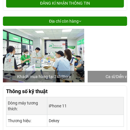
ĐĂNG KÍ NHẬN THÔNG TIN
Địa chỉ còn hàng
Khách mua hàng tại 24hStore
Ca sĩ/Diễn v
Thông số kỹ thuật
Dòng máy tương
iPhone 11
thích:
Thương hiệu:
Dekey