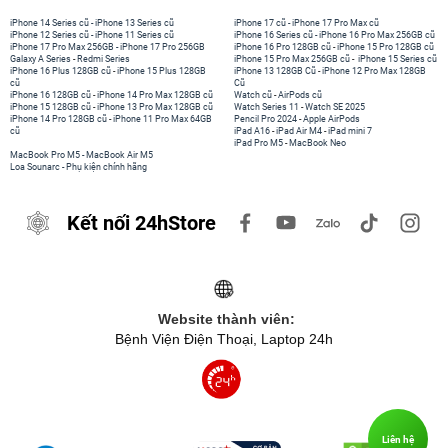
iPhone 14 Series cũ
-
iPhone 13 Series cũ
iPhone 17 cũ
-
iPhone 17 Pro Max cũ
iPhone 12 Series cũ
-
iPhone 11 Series cũ
iPhone 16 Series cũ
-
iPhone 16 Pro Max 256GB cũ
iPhone 17 Pro Max 256GB
-
iPhone 17 Pro 256GB
iPhone 16 Pro 128GB cũ
-
iPhone 15 Pro 128GB cũ
Galaxy A Series
-
Redmi Series
iPhone 15 Pro Max 256GB cũ
-
iPhone 15 Series cũ
iPhone 16 Plus 128GB cũ
-
iPhone 15 Plus 128GB
iPhone 13 128GB Cũ
-
iPhone 12 Pro Max 128GB
cũ
Cũ
iPhone 16 128GB cũ
-
iPhone 14 Pro Max 128GB cũ
Watch cũ
-
AirPods cũ
iPhone 15 128GB cũ
-
iPhone 13 Pro Max 128GB cũ
Watch Series 11
-
Watch SE 2025
iPhone 14 Pro 128GB cũ
-
iPhone 11 Pro Max 64GB
Pencil Pro 2024
-
Apple AirPods
cũ
iPad A16
-
iPad Air M4
-
iPad mini 7
iPad Pro M5
-
MacBook Neo
MacBook Pro M5
-
MacBook Air M5
Loa Sounarc
-
Phụ kiện chính hãng
Kết nối 24hStore
Website thành viên:
Bệnh Viện Điện Thoại, Laptop 24h
Liên hệ