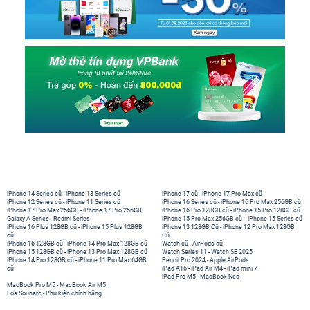
iPhone 14 Series cũ
-
iPhone 13 Series cũ
iPhone 17 cũ
-
iPhone 17 Pro Max cũ
iPhone 12 Series cũ
-
iPhone 11 Series cũ
iPhone 16 Series cũ
-
iPhone 16 Pro Max 256GB cũ
iPhone 17 Pro Max 256GB
-
iPhone 17 Pro 256GB
iPhone 16 Pro 128GB cũ
-
iPhone 15 Pro 128GB cũ
Galaxy A Series
-
Redmi Series
iPhone 15 Pro Max 256GB cũ
-
iPhone 15 Series cũ
iPhone 16 Plus 128GB cũ
-
iPhone 15 Plus 128GB
iPhone 13 128GB Cũ
-
iPhone 12 Pro Max 128GB
cũ
Cũ
iPhone 16 128GB cũ
-
iPhone 14 Pro Max 128GB cũ
Watch cũ
-
AirPods cũ
iPhone 15 128GB cũ
-
iPhone 13 Pro Max 128GB cũ
Watch Series 11
-
Watch SE 2025
iPhone 14 Pro 128GB cũ
-
iPhone 11 Pro Max 64GB
Pencil Pro 2024
-
Apple AirPods
cũ
iPad A16
-
iPad Air M4
-
iPad mini 7
iPad Pro M5
-
MacBook Neo
MacBook Pro M5
-
MacBook Air M5
Loa Sounarc
-
Phụ kiện chính hãng