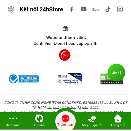
Kết nối 24hStore
Website thành viên:
Bệnh Viện Điện Thoại, Laptop 24h
Liên hệ
CÔNG TY TNHH CÔNG NGHỆ ISTAR GCNDKHKD: 0316635415 do Sở KH & ĐT
TP. HCM cấp ngày 11 tháng 12 năm 2020.
Người Đại Diện: Hồ Tác Thành. Địa chỉ: 389 Quang Trung, Gò Vấp, Hồ Chí Minh.
Trong ngày
Danh mục
Thu-đổi
Máy cũ giá rẻ
Trang chủ