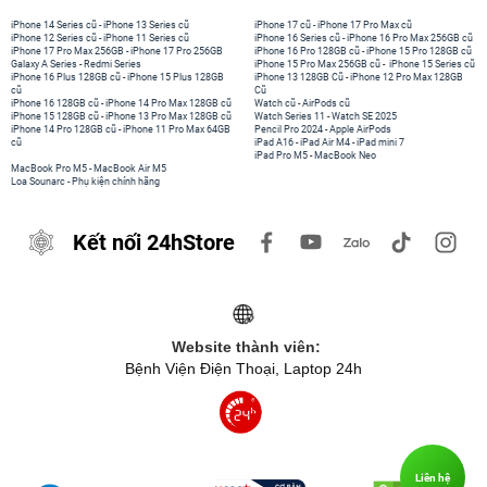
iPhone 14 Series cũ
-
iPhone 13 Series cũ
iPhone 17 cũ
-
iPhone 17 Pro Max cũ
iPhone 12 Series cũ
-
iPhone 11 Series cũ
iPhone 16 Series cũ
-
iPhone 16 Pro Max 256GB cũ
iPhone 17 Pro Max 256GB
-
iPhone 17 Pro 256GB
iPhone 16 Pro 128GB cũ
-
iPhone 15 Pro 128GB cũ
Galaxy A Series
-
Redmi Series
iPhone 15 Pro Max 256GB cũ
-
iPhone 15 Series cũ
iPhone 16 Plus 128GB cũ
-
iPhone 15 Plus 128GB
iPhone 13 128GB Cũ
-
iPhone 12 Pro Max 128GB
cũ
Cũ
iPhone 16 128GB cũ
-
iPhone 14 Pro Max 128GB cũ
Watch cũ
-
AirPods cũ
iPhone 15 128GB cũ
-
iPhone 13 Pro Max 128GB cũ
Watch Series 11
-
Watch SE 2025
iPhone 14 Pro 128GB cũ
-
iPhone 11 Pro Max 64GB
Pencil Pro 2024
-
Apple AirPods
cũ
iPad A16
-
iPad Air M4
-
iPad mini 7
iPad Pro M5
-
MacBook Neo
MacBook Pro M5
-
MacBook Air M5
Loa Sounarc
-
Phụ kiện chính hãng
Kết nối 24hStore
Website thành viên:
Bệnh Viện Điện Thoại, Laptop 24h
Liên hệ