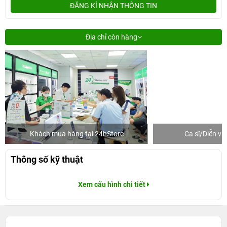
ĐĂNG KÍ NHẬN THÔNG TIN
Địa chỉ còn hàng
Khách mua hàng tại 24hStore
Ca sĩ/Diễn v
Thông số kỹ thuật
Xem cấu hình chi tiết