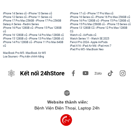
iPhone 14 Series cũ
-
iPhone 13 Series cũ
iPhone 17 cũ
-
iPhone 17 Pro Max cũ
iPhone 12 Series cũ
-
iPhone 11 Series cũ
iPhone 16 Series cũ
-
iPhone 16 Pro Max 256GB cũ
iPhone 17 Pro Max 256GB
-
iPhone 17 Pro 256GB
iPhone 16 Pro 128GB cũ
-
iPhone 15 Pro 128GB cũ
Galaxy A Series
-
Redmi Series
iPhone 15 Pro Max 256GB cũ
-
iPhone 15 Series cũ
iPhone 16 Plus 128GB cũ
-
iPhone 15 Plus 128GB
iPhone 13 128GB Cũ
-
iPhone 12 Pro Max 128GB
cũ
Cũ
iPhone 16 128GB cũ
-
iPhone 14 Pro Max 128GB cũ
Watch cũ
-
AirPods cũ
iPhone 15 128GB cũ
-
iPhone 13 Pro Max 128GB cũ
Watch Series 11
-
Watch SE 2025
iPhone 14 Pro 128GB cũ
-
iPhone 11 Pro Max 64GB
Pencil Pro 2024
-
Apple AirPods
cũ
iPad A16
-
iPad Air M4
-
iPad mini 7
iPad Pro M5
-
MacBook Neo
MacBook Pro M5
-
MacBook Air M5
Loa Sounarc
-
Phụ kiện chính hãng
Kết nối 24hStore
Website thành viên:
Bệnh Viện Điện Thoại, Laptop 24h