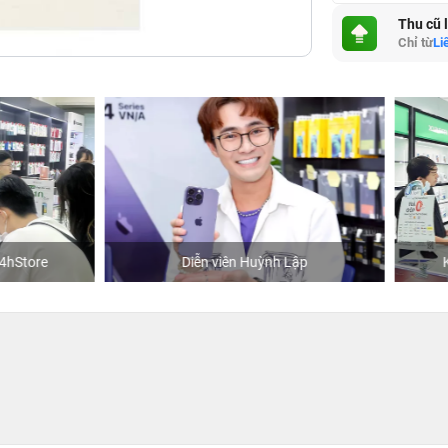
Thu cũ 
Chỉ từ
Li
Diễn viên Huỳnh Lập
Khách mua hàng tại 24hSt