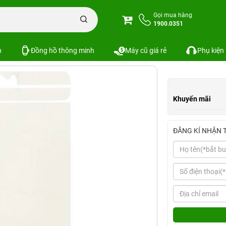
one
Miếng dán thường sau iPhone 5S / iPhone SE
Gọi mua hàng
1900.0351
iPhone SE
Xem cấu hình
So sánh
SKU:
p
Đồng hồ thông minh
Máy cũ giá rẻ
Phụ kiện
Khuyến mãi
ĐĂNG KÍ NHẬN 