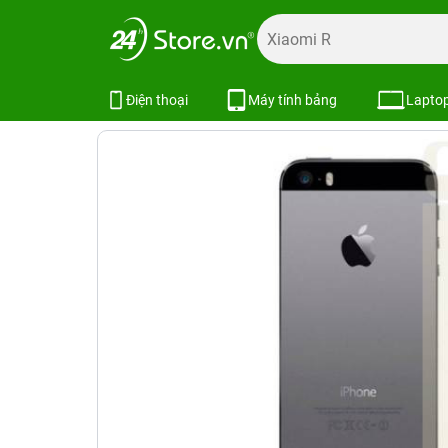
Trang chủ
Phụ kiện
Dán cường lực
Dán cường lực iPh
Miếng dán thường sau iPhone 5S / 
Điện thoại
Máy tính bảng
Lapto