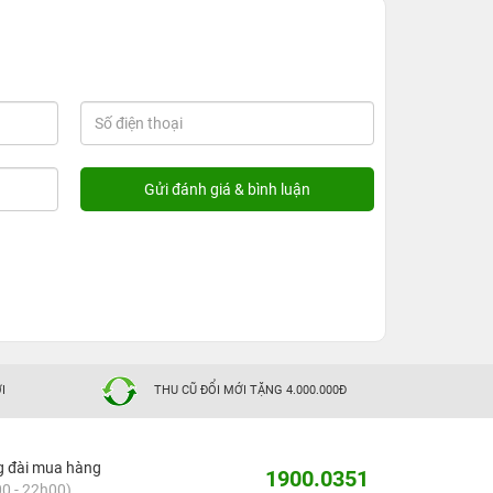
I
THU CŨ ĐỔI MỚI TẶNG 4.000.000Đ
g đài mua hàng
1900.0351
0 - 22h00)