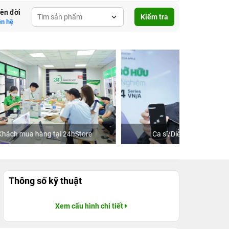
lên đời
Kiểm tra
ên hệ
ore
Ca sĩ/Diễn viên Jun Phạm
Khách
Thông số kỹ thuật
Xem cấu hình chi tiết