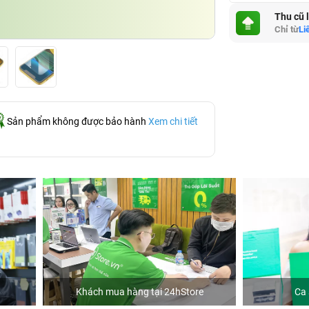
Thu cũ 
Chỉ từ
Li
Sản phẩm không được bảo hành
Xem chi tiết
hách mua hàng tại 24hStore
Ca sĩ Văn Mai Hương