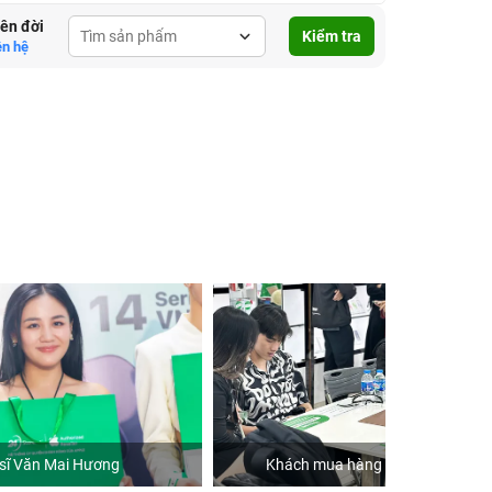
lên đời
Kiểm tra
ên hệ
Khách mua hàng tại 24hStore