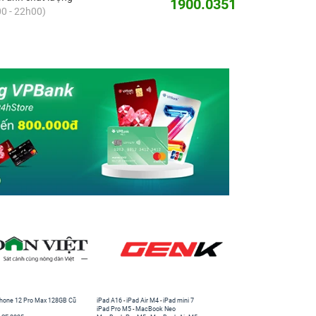
1900.0351
0 - 22h00)
hone 12 Pro Max 128GB Cũ
iPad A16
-
iPad Air M4
-
iPad mini 7
iPad Pro M5
-
MacBook Neo