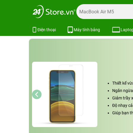
Trang chủ
Phụ kiện
Dán cường lực
Dán cường lực iPh
Miếng dán cường lực iPhone XR/ 
Điện thoại
Máy tính bảng
Lapto
Thiết kế vừ
Ngăn ngừa 
Giảm trầy x
Độ nhạy cả
Giúp bạn t