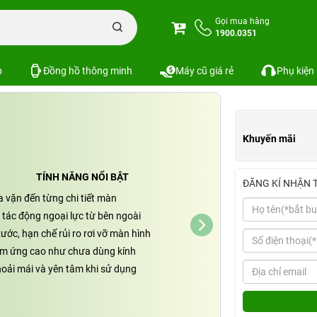
one
Miếng dán cường lực iPhone XR/ 11 Remax
Gọi mua hàng
1900.0351
11 Remax
Xem cấu hình
So sánh
SKU:
p
Đồng hồ thông minh
Máy cũ giá rẻ
Phụ kiện
Khuyến mãi
TÍNH NĂNG NỔI BẬT
ĐĂNG KÍ NHẬN 
a vặn đến từng chi tiết màn
tác động ngoại lực từ bên ngoài
ước, hạn chế rủi ro rơi vỡ màn hình
m ứng cao như chưa dùng kính
hoải mái và yên tâm khi sử dụng