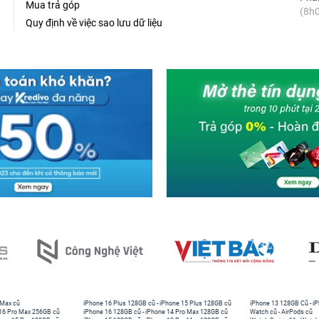
Mua trả góp
(8h0
Quy định về việc sao lưu dữ liệu
 Max cũ
iPhone 16 Plus 128GB cũ
-
iPhone 15 Plus 128GB cũ
iPhone 13 128GB Cũ
-
iP
16 Pro Max 256GB cũ
iPhone 16 128GB cũ
-
iPhone 14 Pro Max 128GB cũ
Watch cũ
-
AirPods cũ