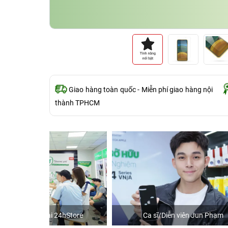
Giao hàng toàn quốc - Miễn phí giao hàng nội
thành TPHCM
hStore
Ca sĩ/Diễn viên Jun Phạm
K