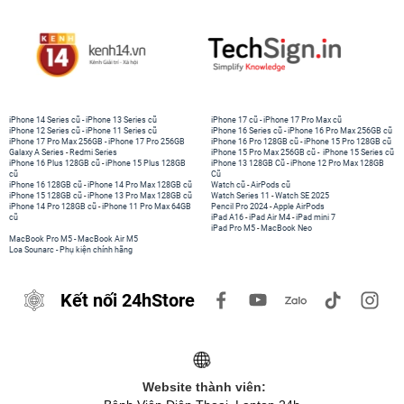
iPhone 14 Series cũ
-
iPhone 13 Series cũ
iPhone 17 cũ
-
iPhone 17 Pro Max cũ
iPhone 12 Series cũ
-
iPhone 11 Series cũ
iPhone 16 Series cũ
-
iPhone 16 Pro Max 256GB cũ
iPhone 17 Pro Max 256GB
-
iPhone 17 Pro 256GB
iPhone 16 Pro 128GB cũ
-
iPhone 15 Pro 128GB cũ
Galaxy A Series
-
Redmi Series
iPhone 15 Pro Max 256GB cũ
-
iPhone 15 Series cũ
iPhone 16 Plus 128GB cũ
-
iPhone 15 Plus 128GB
iPhone 13 128GB Cũ
-
iPhone 12 Pro Max 128GB
cũ
Cũ
iPhone 16 128GB cũ
-
iPhone 14 Pro Max 128GB cũ
Watch cũ
-
AirPods cũ
iPhone 15 128GB cũ
-
iPhone 13 Pro Max 128GB cũ
Watch Series 11
-
Watch SE 2025
iPhone 14 Pro 128GB cũ
-
iPhone 11 Pro Max 64GB
Pencil Pro 2024
-
Apple AirPods
cũ
iPad A16
-
iPad Air M4
-
iPad mini 7
iPad Pro M5
-
MacBook Neo
MacBook Pro M5
-
MacBook Air M5
Loa Sounarc
-
Phụ kiện chính hãng
Kết nối 24hStore
Website thành viên: