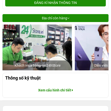
ĐĂNG KÍ NHẬN THÔNG TIN
Địa chỉ còn hàng
Khách mua hàng tại 24hStore
Diễn viên 
Thông số kỹ thuật
Xem cấu hình chi tiết