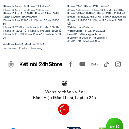
iPhone 14 Series cũ
-
iPhone 13 Series cũ
iPhone 17 cũ
-
iPhone 17 Pro Max cũ
iPhone 12 Series cũ
-
iPhone 11 Series cũ
iPhone 16 Series cũ
-
iPhone 16 Pro Max 256GB cũ
iPhone 17 Pro Max 256GB
-
iPhone 17 Pro 256GB
iPhone 16 Pro 128GB cũ
-
iPhone 15 Pro 128GB cũ
Galaxy A Series
-
Redmi Series
iPhone 15 Pro Max 256GB cũ
-
iPhone 15 Series cũ
iPhone 16 Plus 128GB cũ
-
iPhone 15 Plus 128GB
iPhone 13 128GB Cũ
-
iPhone 12 Pro Max 128GB
cũ
Cũ
iPhone 16 128GB cũ
-
iPhone 14 Pro Max 128GB cũ
Watch cũ
-
AirPods cũ
iPhone 15 128GB cũ
-
iPhone 13 Pro Max 128GB cũ
Watch Series 11
-
Watch SE 2025
iPhone 14 Pro 128GB cũ
-
iPhone 11 Pro Max 64GB
Pencil Pro 2024
-
Apple AirPods
cũ
iPad A16
-
iPad Air M4
-
iPad mini 7
iPad Pro M5
-
MacBook Neo
MacBook Pro M5
-
MacBook Air M5
Loa Sounarc
-
Phụ kiện chính hãng
Kết nối 24hStore
Website thành viên:
Bệnh Viện Điện Thoại, Laptop 24h
Liên hệ