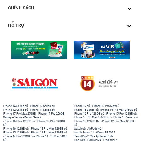
CHÍNH SÁCH
HỖ TRỢ
iPhone 14 Series cũ
-
iPhone 13 Series cũ
iPhone 17 cũ
-
iPhone 17 Pro Max cũ
iPhone 12 Series cũ
-
iPhone 11 Series cũ
iPhone 16 Series cũ
-
iPhone 16 Pro Max 256GB cũ
iPhone 17 Pro Max 256GB
-
iPhone 17 Pro 256GB
iPhone 16 Pro 128GB cũ
-
iPhone 15 Pro 128GB cũ
Galaxy A Series
-
Redmi Series
iPhone 15 Pro Max 256GB cũ
-
iPhone 15 Series cũ
iPhone 16 Plus 128GB cũ
-
iPhone 15 Plus 128GB
iPhone 13 128GB Cũ
-
iPhone 12 Pro Max 128GB
cũ
Cũ
iPhone 16 128GB cũ
-
iPhone 14 Pro Max 128GB cũ
Watch cũ
-
AirPods cũ
iPhone 15 128GB cũ
-
iPhone 13 Pro Max 128GB cũ
Watch Series 11
-
Watch SE 2025
iPhone 14 Pro 128GB cũ
-
iPhone 11 Pro Max 64GB
Pencil Pro 2024
-
Apple AirPods
cũ
iPad A16
-
iPad Air M4
-
iPad mini 7