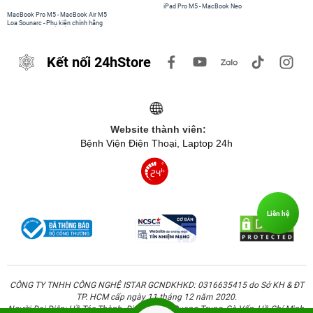
iPad Pro M5
-
MacBook Neo
MacBook Pro M5
-
MacBook Air M5
Loa Sounarc
-
Phụ kiện chính hãng
Kết nối 24hStore
Website thành viên:
Bệnh Viện Điện Thoại, Laptop 24h
Liên hệ
CÔNG TY TNHH CÔNG NGHỆ ISTAR GCNDKHKD: 0316635415 do Sở KH & ĐT
TP. HCM cấp ngày 11 tháng 12 năm 2020.
Người Đại Diện: Hồ Tác Thành. Địa chỉ: 389 Quang Trung, Gò Vấp, Hồ Chí Minh.