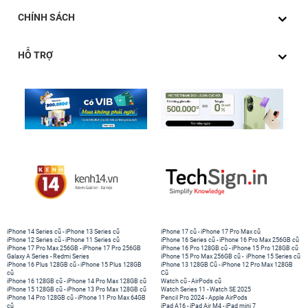
CHÍNH SÁCH
HỖ TRỢ
iPhone 14 Series cũ
-
iPhone 13 Series cũ
iPhone 17 cũ
-
iPhone 17 Pro Max cũ
iPhone 12 Series cũ
-
iPhone 11 Series cũ
iPhone 16 Series cũ
-
iPhone 16 Pro Max 256GB cũ
iPhone 17 Pro Max 256GB
-
iPhone 17 Pro 256GB
iPhone 16 Pro 128GB cũ
-
iPhone 15 Pro 128GB cũ
Galaxy A Series
-
Redmi Series
iPhone 15 Pro Max 256GB cũ
-
iPhone 15 Series cũ
iPhone 16 Plus 128GB cũ
-
iPhone 15 Plus 128GB
iPhone 13 128GB Cũ
-
iPhone 12 Pro Max 128GB
cũ
Cũ
iPhone 16 128GB cũ
-
iPhone 14 Pro Max 128GB cũ
Watch cũ
-
AirPods cũ
iPhone 15 128GB cũ
-
iPhone 13 Pro Max 128GB cũ
Watch Series 11
-
Watch SE 2025
iPhone 14 Pro 128GB cũ
-
iPhone 11 Pro Max 64GB
Pencil Pro 2024
-
Apple AirPods
cũ
iPad A16
-
iPad Air M4
-
iPad mini 7