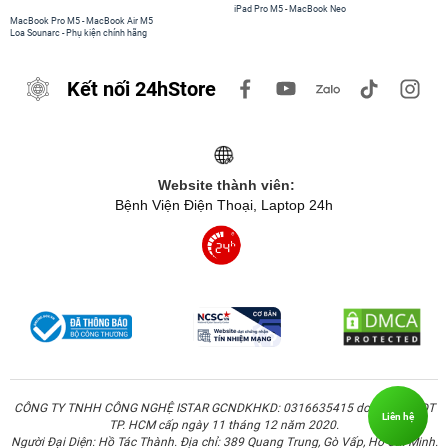
iPad Pro M5
-
MacBook Neo
MacBook Pro M5
-
MacBook Air M5
Loa Sounarc
-
Phụ kiện chính hãng
Kết nối 24hStore
Website thành viên:
Bệnh Viện Điện Thoại, Laptop 24h
CÔNG TY TNHH CÔNG NGHỆ ISTAR GCNDKHKD: 0316635415 do Sở KH & ĐT
Liên hệ
TP. HCM cấp ngày 11 tháng 12 năm 2020.
Người Đại Diện: Hồ Tác Thành. Địa chỉ: 389 Quang Trung, Gò Vấp, Hồ Chí Minh.