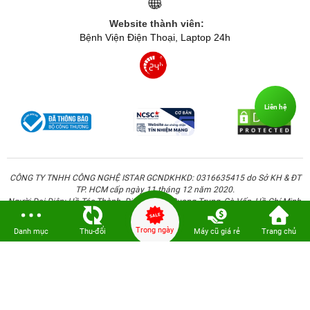
Website thành viên:
Bệnh Viện Điện Thoại, Laptop 24h
Liên hệ
CÔNG TY TNHH CÔNG NGHỆ ISTAR GCNDKHKD: 0316635415 do Sở KH & ĐT
TP. HCM cấp ngày 11 tháng 12 năm 2020.
Người Đại Diện: Hồ Tác Thành. Địa chỉ: 389 Quang Trung, Gò Vấp, Hồ Chí Minh.
Trong ngày
Danh mục
Thu-đổi
Máy cũ giá rẻ
Trang chủ