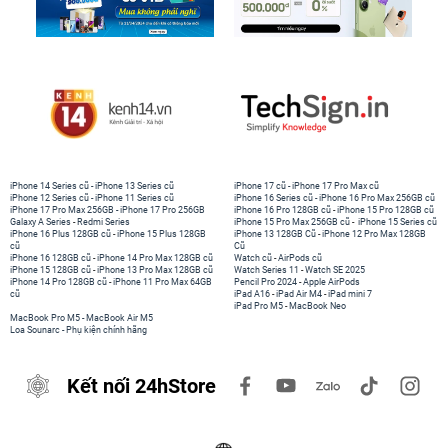
iPhone 14 Series cũ
-
iPhone 13 Series cũ
iPhone 17 cũ
-
iPhone 17 Pro Max cũ
iPhone 12 Series cũ
-
iPhone 11 Series cũ
iPhone 16 Series cũ
-
iPhone 16 Pro Max 256GB cũ
iPhone 17 Pro Max 256GB
-
iPhone 17 Pro 256GB
iPhone 16 Pro 128GB cũ
-
iPhone 15 Pro 128GB cũ
Galaxy A Series
-
Redmi Series
iPhone 15 Pro Max 256GB cũ
-
iPhone 15 Series cũ
iPhone 16 Plus 128GB cũ
-
iPhone 15 Plus 128GB
iPhone 13 128GB Cũ
-
iPhone 12 Pro Max 128GB
cũ
Cũ
iPhone 16 128GB cũ
-
iPhone 14 Pro Max 128GB cũ
Watch cũ
-
AirPods cũ
iPhone 15 128GB cũ
-
iPhone 13 Pro Max 128GB cũ
Watch Series 11
-
Watch SE 2025
iPhone 14 Pro 128GB cũ
-
iPhone 11 Pro Max 64GB
Pencil Pro 2024
-
Apple AirPods
cũ
iPad A16
-
iPad Air M4
-
iPad mini 7
iPad Pro M5
-
MacBook Neo
MacBook Pro M5
-
MacBook Air M5
Loa Sounarc
-
Phụ kiện chính hãng
Kết nối 24hStore