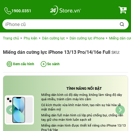
1900.0351
Trang chủ
Phụ kiện
Dán cường lực
Dán cường lực iPhone
Miếng dán cư
Miếng dán cường lực iPhone 13/13 Pro/14/16e Full
SKU:
Xem cấu hình
So sánh
TÍNH NĂNG NỔI BẬT
Miếng dán kính có độ dày mỏng, không làm tăng độ dày
quá nhiều, tránh cộm máy khi cầm
Có kích thước vừa khít màn hình, tạo nên sự hài hòa về
mặt thẩm mỹ
Miếng dán full màn hình có lớp phủ chống bụi, chống vân
tay, giữ cho màn hình luôn sạch sẽ
Miếng dán màn hình được thiết kế riêng cho iPhone 13/13
Pro/14/16e