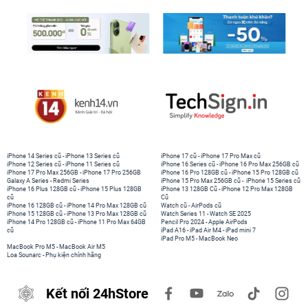
iPhone 14 Series cũ
-
iPhone 13 Series cũ
iPhone 17 cũ
-
iPhone 17 Pro Max cũ
iPhone 12 Series cũ
-
iPhone 11 Series cũ
iPhone 16 Series cũ
-
iPhone 16 Pro Max 256GB cũ
iPhone 17 Pro Max 256GB
-
iPhone 17 Pro 256GB
iPhone 16 Pro 128GB cũ
-
iPhone 15 Pro 128GB cũ
Galaxy A Series
-
Redmi Series
iPhone 15 Pro Max 256GB cũ
-
iPhone 15 Series cũ
iPhone 16 Plus 128GB cũ
-
iPhone 15 Plus 128GB
iPhone 13 128GB Cũ
-
iPhone 12 Pro Max 128GB
cũ
Cũ
iPhone 16 128GB cũ
-
iPhone 14 Pro Max 128GB cũ
Watch cũ
-
AirPods cũ
iPhone 15 128GB cũ
-
iPhone 13 Pro Max 128GB cũ
Watch Series 11
-
Watch SE 2025
iPhone 14 Pro 128GB cũ
-
iPhone 11 Pro Max 64GB
Pencil Pro 2024
-
Apple AirPods
cũ
iPad A16
-
iPad Air M4
-
iPad mini 7
iPad Pro M5
-
MacBook Neo
MacBook Pro M5
-
MacBook Air M5
Loa Sounarc
-
Phụ kiện chính hãng
Kết nối 24hStore