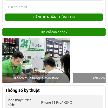
ĐĂNG KÍ NHẬN THÔNG TIN
Địa chỉ còn hàng
Khách mua hàng tại 24hStore
Diễn viên 
Thông số kỹ thuật
Dòng máy tương
iPhone 11 Pro/ XS/ X
thích: