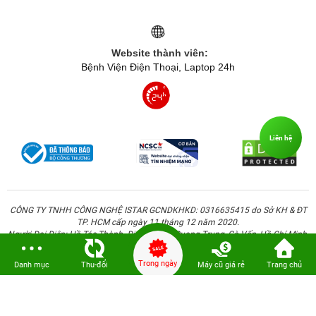
Website thành viên:
Bệnh Viện Điện Thoại, Laptop 24h
Liên hệ
CÔNG TY TNHH CÔNG NGHỆ ISTAR GCNDKHKD: 0316635415 do Sở KH & ĐT
TP. HCM cấp ngày 11 tháng 12 năm 2020.
Người Đại Diện: Hồ Tác Thành. Địa chỉ: 389 Quang Trung, Gò Vấp, Hồ Chí Minh.
Trong ngày
Danh mục
Thu-đổi
Máy cũ giá rẻ
Trang chủ