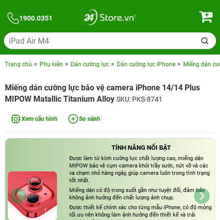
1900.0351
Trang chủ
Phụ kiện
Dán cường lực
Dán cường lực iPhone
Miếng dán cư
Miếng dán cường lực bảo vệ camera iPhone 14/14 Plus
MIPOW Matallic Titanium Alloy
SKU: PKS-8741
Xem cấu hình
So sánh
TÍNH NĂNG NỔI BẬT
Được làm từ kính cường lực chất lượng cao, miếng dán
MIPOW bảo vệ cụm camera khỏi trầy xước, nứt vỡ và các
va chạm nhỏ hàng ngày, giúp camera luôn trong tình trạng
tốt nhất.
Miếng dán có độ trong suốt gần như tuyệt đối, đảm bảo
không ảnh hưởng đến chất lượng ảnh chụp.
Được thiết kế chính xác cho từng mẫu iPhone, có độ mỏng
tối ưu nên không làm ảnh hưởng đến thiết kế và trải