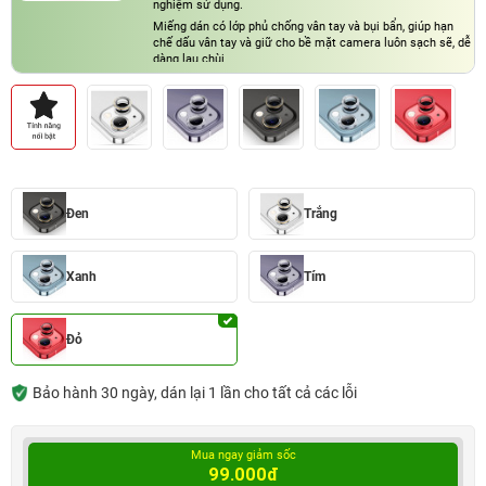
nghiệm sử dụng.
Miếng dán có lớp phủ chống vân tay và bụi bẩn, giúp hạn
chế dấu vân tay và giữ cho bề mặt camera luôn sạch sẽ, dễ
dàng lau chùi
Đen
Trắng
Xanh
Tím
Đỏ
Bảo hành 30 ngày, dán lại 1 lần cho tất cả các lỗi
Mua ngay giảm sốc
99.000đ