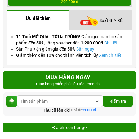
290.000 đ
Ưu đãi thêm
Suất GIÁ RẺ
11 Tuổi MỞ QUÀ - TỚI là TRÚNG!
Giảm giá toàn bộ sản
phẩm đến
50%
,
tặng voucher đến
1.200.000đ
Chi tiết
Săn Phụ kiện giảm giá đến
50%
Săn ngay
Giảm thêm đến 10% cho thành viên tích lũy
Xem chi tiết
MUA HÀNG NGAY
Giao hàng miễn phí siêu tốc trong 2h
Kiểm tra
Thu cũ lên đời
Chỉ từ
99.000đ
Địa chỉ còn hàng