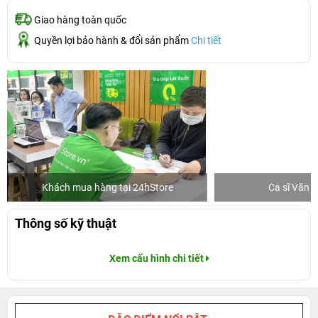
Giao hàng toàn quốc
Quyền lợi bảo hành & đổi sản phẩm
Chi tiết
Khách mua hàng tại 24hStore
Ca sĩ Văn 
Thông số kỹ thuật
Xem cấu hình chi tiết