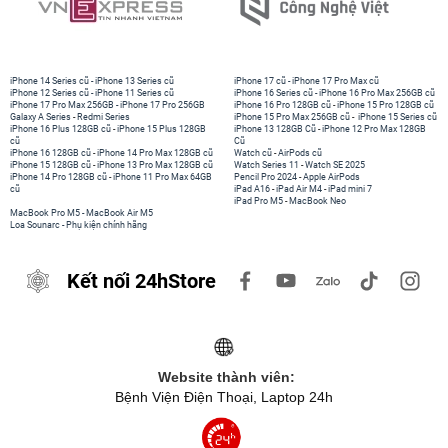
iPhone 14 Series cũ
-
iPhone 13 Series cũ
iPhone 17 cũ
-
iPhone 17 Pro Max cũ
iPhone 12 Series cũ
-
iPhone 11 Series cũ
iPhone 16 Series cũ
-
iPhone 16 Pro Max 256GB cũ
iPhone 17 Pro Max 256GB
-
iPhone 17 Pro 256GB
iPhone 16 Pro 128GB cũ
-
iPhone 15 Pro 128GB cũ
Galaxy A Series
-
Redmi Series
iPhone 15 Pro Max 256GB cũ
-
iPhone 15 Series cũ
iPhone 16 Plus 128GB cũ
-
iPhone 15 Plus 128GB
iPhone 13 128GB Cũ
-
iPhone 12 Pro Max 128GB
cũ
Cũ
iPhone 16 128GB cũ
-
iPhone 14 Pro Max 128GB cũ
Watch cũ
-
AirPods cũ
iPhone 15 128GB cũ
-
iPhone 13 Pro Max 128GB cũ
Watch Series 11
-
Watch SE 2025
iPhone 14 Pro 128GB cũ
-
iPhone 11 Pro Max 64GB
Pencil Pro 2024
-
Apple AirPods
cũ
iPad A16
-
iPad Air M4
-
iPad mini 7
iPad Pro M5
-
MacBook Neo
MacBook Pro M5
-
MacBook Air M5
Loa Sounarc
-
Phụ kiện chính hãng
Kết nối 24hStore
Website thành viên:
Bệnh Viện Điện Thoại, Laptop 24h