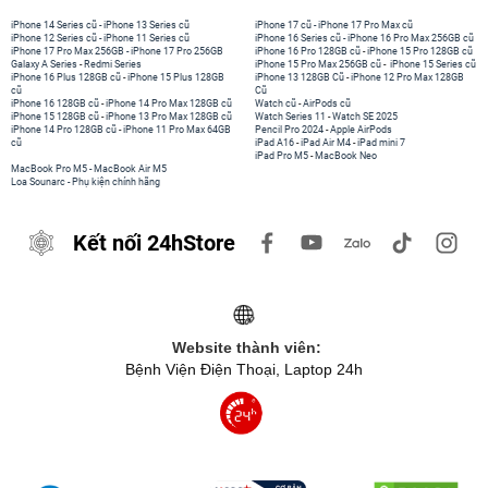
iPhone 14 Series cũ
-
iPhone 13 Series cũ
iPhone 17 cũ
-
iPhone 17 Pro Max cũ
iPhone 12 Series cũ
-
iPhone 11 Series cũ
iPhone 16 Series cũ
-
iPhone 16 Pro Max 256GB cũ
iPhone 17 Pro Max 256GB
-
iPhone 17 Pro 256GB
iPhone 16 Pro 128GB cũ
-
iPhone 15 Pro 128GB cũ
Galaxy A Series
-
Redmi Series
iPhone 15 Pro Max 256GB cũ
-
iPhone 15 Series cũ
iPhone 16 Plus 128GB cũ
-
iPhone 15 Plus 128GB
iPhone 13 128GB Cũ
-
iPhone 12 Pro Max 128GB
cũ
Cũ
iPhone 16 128GB cũ
-
iPhone 14 Pro Max 128GB cũ
Watch cũ
-
AirPods cũ
iPhone 15 128GB cũ
-
iPhone 13 Pro Max 128GB cũ
Watch Series 11
-
Watch SE 2025
iPhone 14 Pro 128GB cũ
-
iPhone 11 Pro Max 64GB
Pencil Pro 2024
-
Apple AirPods
cũ
iPad A16
-
iPad Air M4
-
iPad mini 7
iPad Pro M5
-
MacBook Neo
MacBook Pro M5
-
MacBook Air M5
Loa Sounarc
-
Phụ kiện chính hãng
Kết nối 24hStore
Website thành viên:
Bệnh Viện Điện Thoại, Laptop 24h