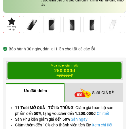
trượt, đảm bảo cho việc căn chỉnh chính xác, dễ dàng thao
tác
Bảo hành 30 ngày, dán lại 1 lần cho tất cả các lỗi
Mua ngay giảm sốc
250.000đ
490.000 đ
Ưu đãi thêm
Suất GIÁ RẺ
11 Tuổi MỞ QUÀ - TỚI là TRÚNG!
Giảm giá toàn bộ sản
phẩm đến
50%
,
tặng voucher đến
1.200.000đ
Chi tiết
Săn Phụ kiện giảm giá đến
50%
Săn ngay
Giảm thêm đến 10% cho thành viên tích lũy
Xem chi tiết