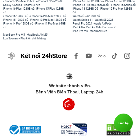
iPhone 17 Pro Max 256GB
-
iPhone 17 Pro 256GB
iPhone 16 Pro 128GB cũ
-
iPhone 15 Pro 128GB cũ
Galaxy A Series
-
Redmi Series
iPhone 15 Pro Max 256GB cũ
-
iPhone 15 Series cũ
iPhone 16 Plus 128GB cũ
-
iPhone 15 Plus 128GB
iPhone 13 128GB Cũ
-
iPhone 12 Pro Max 128GB
cũ
Cũ
iPhone 16 128GB cũ
-
iPhone 14 Pro Max 128GB cũ
Watch cũ
-
AirPods cũ
iPhone 15 128GB cũ
-
iPhone 13 Pro Max 128GB cũ
Watch Series 11
-
Watch SE 2025
iPhone 14 Pro 128GB cũ
-
iPhone 11 Pro Max 64GB
Pencil Pro 2024
-
Apple AirPods
cũ
iPad A16
-
iPad Air M4
-
iPad mini 7
iPad Pro M5
-
MacBook Neo
MacBook Pro M5
-
MacBook Air M5
Loa Sounarc
-
Phụ kiện chính hãng
Kết nối 24hStore
Website thành viên:
Bệnh Viện Điện Thoại, Laptop 24h
Liên hệ