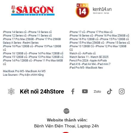
iPhone 14 Series cũ
-
iPhone 13 Series cũ
iPhone 17 cũ
-
iPhone 17 Pro Max cũ
iPhone 12 Series cũ
-
iPhone 11 Series cũ
iPhone 16 Series cũ
-
iPhone 16 Pro Max 256GB cũ
iPhone 17 Pro Max 256GB
-
iPhone 17 Pro 256GB
iPhone 16 Pro 128GB cũ
-
iPhone 15 Pro 128GB cũ
Galaxy A Series
-
Redmi Series
iPhone 15 Pro Max 256GB cũ
-
iPhone 15 Series cũ
iPhone 16 Plus 128GB cũ
-
iPhone 15 Plus 128GB
iPhone 13 128GB Cũ
-
iPhone 12 Pro Max 128GB
cũ
Cũ
iPhone 16 128GB cũ
-
iPhone 14 Pro Max 128GB cũ
Watch cũ
-
AirPods cũ
iPhone 15 128GB cũ
-
iPhone 13 Pro Max 128GB cũ
Watch Series 11
-
Watch SE 2025
iPhone 14 Pro 128GB cũ
-
iPhone 11 Pro Max 64GB
Pencil Pro 2024
-
Apple AirPods
cũ
iPad A16
-
iPad Air M4
-
iPad mini 7
iPad Pro M5
-
MacBook Neo
MacBook Pro M5
-
MacBook Air M5
Loa Sounarc
-
Phụ kiện chính hãng
Kết nối 24hStore
Website thành viên:
Bệnh Viện Điện Thoại, Laptop 24h