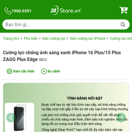
1900.0351
Trang chủ
Phụ kiện
Dán cường lực
Dán cường lực iPhone
Cường lực ch
Cường lực chống ánh sáng xanh iPhone 16 Plus/15 Plus
ZAGG Plus Edge
SKU:
Xem cấu hình
So sánh
TÍNH NĂNG NỔI BẬT
Được chế tạo từ vật liệu kính cao cấp, với khả năng chống
va đập vượt trội gấp 5 lần so với các loại kính thông thường
Lớp phủ mờ chống chói giải quyết triệt để vấn đề phản
chiếu và chói sáng màn hình, đảm bảo trải nghiệm xem nội
dung tối ưu trong mọi điều kiện ánh sáng
Công nghệ Clear Print™ hạn chế tối đa việc bám vân tay