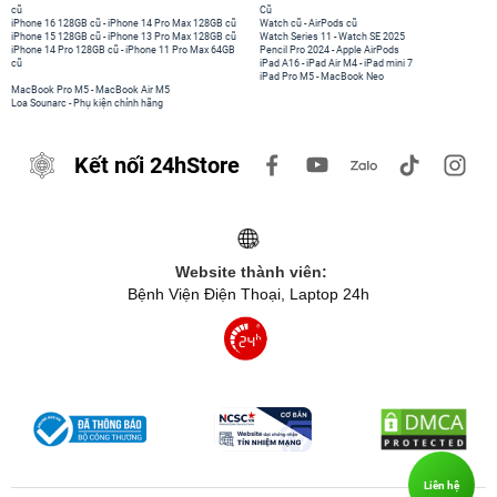
cũ
Cũ
iPhone 16 128GB cũ
-
iPhone 14 Pro Max 128GB cũ
Watch cũ
-
AirPods cũ
iPhone 15 128GB cũ
-
iPhone 13 Pro Max 128GB cũ
Watch Series 11
-
Watch SE 2025
iPhone 14 Pro 128GB cũ
-
iPhone 11 Pro Max 64GB
Pencil Pro 2024
-
Apple AirPods
cũ
iPad A16
-
iPad Air M4
-
iPad mini 7
iPad Pro M5
-
MacBook Neo
MacBook Pro M5
-
MacBook Air M5
Loa Sounarc
-
Phụ kiện chính hãng
Kết nối 24hStore
Website thành viên:
Bệnh Viện Điện Thoại, Laptop 24h
Liên hệ