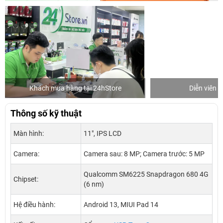
Khách mua hàng tại 24hStore
Diễn viên 
Thông số kỹ thuật
Màn hình:
11", IPS LCD
Camera:
Camera sau: 8 MP; Camera trước: 5 MP
Qualcomm SM6225 Snapdragon 680 4G
Chipset:
(6 nm)
Hệ điều hành:
Android 13, MIUI Pad 14