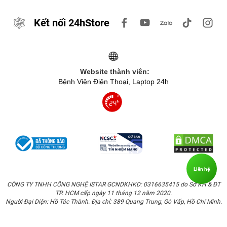
Youtube, Galaxy Play hay Vieon,…
Kết nối 24hStore
Website thành viên:
Bệnh Viện Điện Thoại, Laptop 24h
Bên cạnh đó, Xiaomi luôn quan tâm đến khách hàng của
mình và thể hiện điều đó thông qua các sản phẩm của
Liên hệ
họ. Cụ thể hơn, chiếc màn hình của Xiaomi Pad SE đã
CÔNG TY TNHH CÔNG NGHỆ ISTAR GCNDKHKD: 0316635415 do Sở KH & ĐT
TP. HCM cấp ngày 11 tháng 12 năm 2020.
đạt được chứng nhận tiêu chuẩn ánh sáng xanh thấp bởi
Người Đại Diện: Hồ Tác Thành. Địa chỉ: 389 Quang Trung, Gò Vấp, Hồ Chí Minh.
TÜV Rheinland. Vì thế, thị lực của người dùng sẽ ít bị ảnh
hưởng hơn khi sử dụng tablet trong thời gian dài.