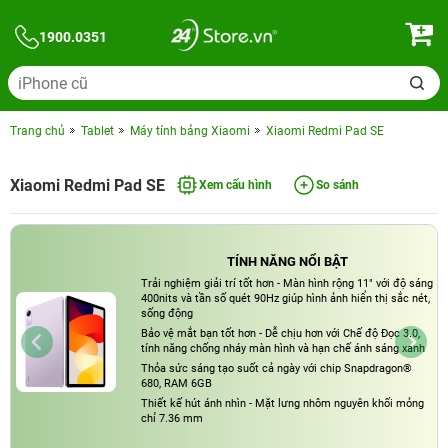
1900.0351
Trang chủ
Tablet
Máy tính bảng Xiaomi
Xiaomi Redmi Pad SE
Xiaomi Redmi Pad SE
Xem cấu hình
So sánh
TÍNH NĂNG NỔI BẬT
Trải nghiệm giải trí tốt hơn - Màn hình rộng 11" với độ sáng
400nits và tần số quét 90Hz giúp hình ảnh hiển thị sắc nét,
sống động
Bảo vệ mắt bạn tốt hơn - Dễ chịu hơn với Chế độ Đọc 3.0,
tính năng chống nháy màn hình và hạn chế ánh sáng xanh
Thỏa sức sáng tạo suốt cả ngày với chip Snapdragon®
680, RAM 6GB
Thiết kế hút ánh nhìn - Mặt lưng nhôm nguyên khối mỏng
chỉ 7.36 mm