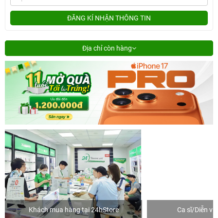
ĐĂNG KÍ NHẬN THÔNG TIN
Địa chỉ còn hàng
Khách mua hàng tại 24hStore
Ca sĩ/Diễn v