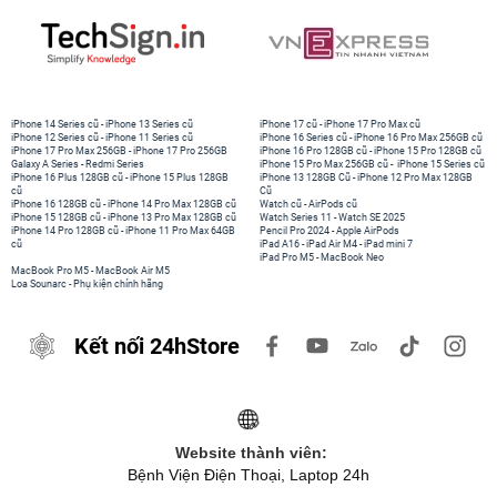
iPhone 14 Series cũ
-
iPhone 13 Series cũ
iPhone 17 cũ
-
iPhone 17 Pro Max cũ
iPhone 12 Series cũ
-
iPhone 11 Series cũ
iPhone 16 Series cũ
-
iPhone 16 Pro Max 256GB cũ
iPhone 17 Pro Max 256GB
-
iPhone 17 Pro 256GB
iPhone 16 Pro 128GB cũ
-
iPhone 15 Pro 128GB cũ
Galaxy A Series
-
Redmi Series
iPhone 15 Pro Max 256GB cũ
-
iPhone 15 Series cũ
iPhone 16 Plus 128GB cũ
-
iPhone 15 Plus 128GB
iPhone 13 128GB Cũ
-
iPhone 12 Pro Max 128GB
cũ
Cũ
iPhone 16 128GB cũ
-
iPhone 14 Pro Max 128GB cũ
Watch cũ
-
AirPods cũ
iPhone 15 128GB cũ
-
iPhone 13 Pro Max 128GB cũ
Watch Series 11
-
Watch SE 2025
iPhone 14 Pro 128GB cũ
-
iPhone 11 Pro Max 64GB
Pencil Pro 2024
-
Apple AirPods
cũ
iPad A16
-
iPad Air M4
-
iPad mini 7
iPad Pro M5
-
MacBook Neo
MacBook Pro M5
-
MacBook Air M5
Loa Sounarc
-
Phụ kiện chính hãng
Kết nối 24hStore
Website thành viên:
Bệnh Viện Điện Thoại, Laptop 24h