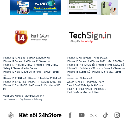
Xanh lục đặc biệt gây ấn tượng với hoạ tiết caro gợn
sóng tạo cảm giác hiện đại bắt mắt. Realme Pad X cũng
cung cấp 2 phiên bản màu xanh biển và xám với thiết kế
giản đơn, sang trọng tùy theo nhu cầu của khách hàng.
iPhone 14 Series cũ
-
iPhone 13 Series cũ
iPhone 17 cũ
-
iPhone 17 Pro Max cũ
iPhone 12 Series cũ
-
iPhone 11 Series cũ
iPhone 16 Series cũ
-
iPhone 16 Pro Max 256GB cũ
iPhone 17 Pro Max 256GB
-
iPhone 17 Pro 256GB
iPhone 16 Pro 128GB cũ
-
iPhone 15 Pro 128GB cũ
Galaxy A Series
-
Redmi Series
iPhone 15 Pro Max 256GB cũ
-
iPhone 15 Series cũ
iPhone 16 Plus 128GB cũ
-
iPhone 15 Plus 128GB
iPhone 13 128GB Cũ
-
iPhone 12 Pro Max 128GB
cũ
Cũ
iPhone 16 128GB cũ
-
iPhone 14 Pro Max 128GB cũ
Watch cũ
-
AirPods cũ
iPhone 15 128GB cũ
-
iPhone 13 Pro Max 128GB cũ
Watch Series 11
-
Watch SE 2025
iPhone 14 Pro 128GB cũ
-
iPhone 11 Pro Max 64GB
Pencil Pro 2024
-
Apple AirPods
cũ
iPad A16
-
iPad Air M4
-
iPad mini 7
iPad Pro M5
-
MacBook Neo
MacBook Pro M5
-
MacBook Air M5
Loa Sounarc
-
Phụ kiện chính hãng
Kết nối 24hStore
Màn hình lớn, hiển thị rõ nét
Là sản phẩm thuộc phân khúc tầm trung nhưng Realme