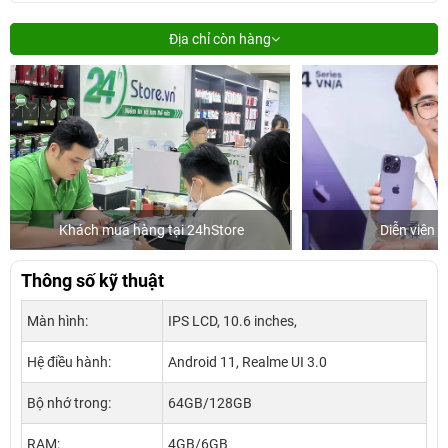
Địa chỉ còn hàng
Khách mua hàng tại 24hStore
Diễn viên 
Thông số kỹ thuật
Màn hình:
IPS LCD, 10.6 inches,
Hệ điều hành:
Android 11, Realme UI 3.0
Bộ nhớ trong:
64GB/128GB
RAM:
4GB/6GB