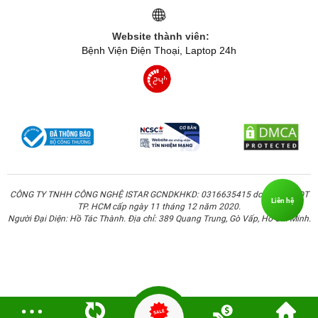
Pad X vẫn được trang bị màn hình LCD IPS có kích thước
lớn 11 inch độ phân giải 2000 x 1200 pixel, với tỷ lệ
Website thành viên:
khung hình 5:3 và độ sáng tối đa 450 nits. Không dừng
Bệnh Viện Điện Thoại, Laptop 24h
lại ở đó, tấm nền LCD của Pad X còn có tốc độ làm tươi
60Hz và tính năng chống ánh sáng xanh phần cứng. Tất
cả yếu tố này giúp cho người dùng có thể xem hình ảnh,
video với không gian rộng rãi và trải nghiệm giải trí hay
làm việc cũng được nâng tầm lên rất nhiều.
CÔNG TY TNHH CÔNG NGHỆ ISTAR GCNDKHKD: 0316635415 do Sở KH & ĐT
Liên hệ
TP. HCM cấp ngày 11 tháng 12 năm 2020.
Người Đại Diện: Hồ Tác Thành. Địa chỉ: 389 Quang Trung, Gò Vấp, Hồ Chí Minh.