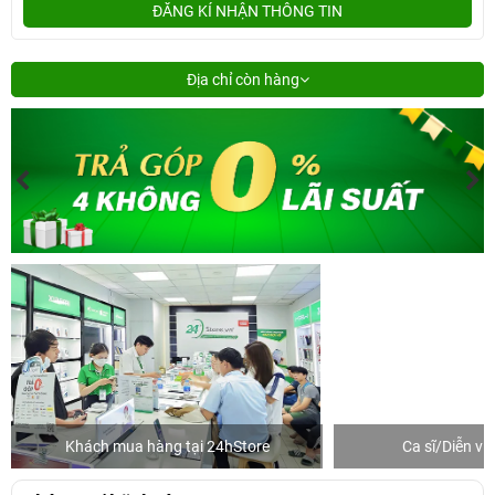
ĐĂNG KÍ NHẬN THÔNG TIN
Địa chỉ còn hàng
Khách mua hàng tại 24hStore
Ca sĩ/Diễn v