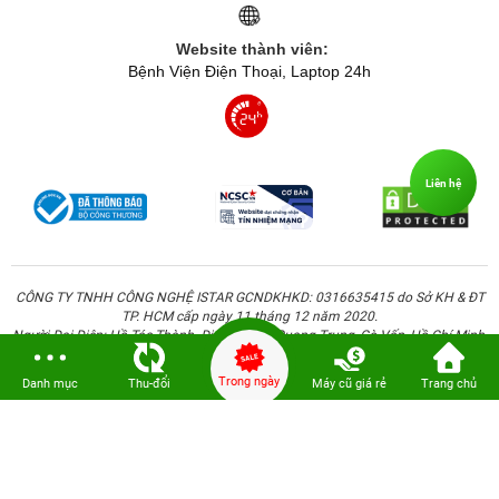
Website thành viên:
Bệnh Viện Điện Thoại, Laptop 24h
Liên hệ
CÔNG TY TNHH CÔNG NGHỆ ISTAR GCNDKHKD: 0316635415 do Sở KH & ĐT
TP. HCM cấp ngày 11 tháng 12 năm 2020.
Người Đại Diện: Hồ Tác Thành. Địa chỉ: 389 Quang Trung, Gò Vấp, Hồ Chí Minh.
Trong ngày
Danh mục
Thu-đổi
Máy cũ giá rẻ
Trang chủ