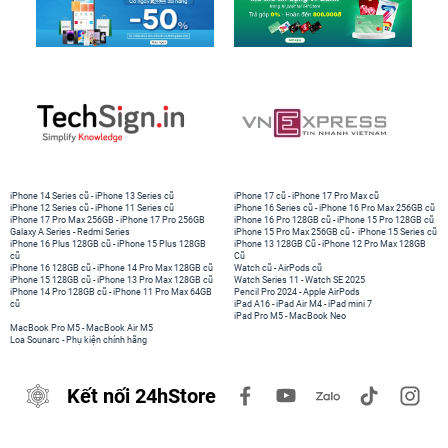
iPhone 14 Series cũ
-
iPhone 13 Series cũ
iPhone 17 cũ
-
iPhone 17 Pro Max cũ
iPhone 12 Series cũ
-
iPhone 11 Series cũ
iPhone 16 Series cũ
-
iPhone 16 Pro Max 256GB cũ
iPhone 17 Pro Max 256GB
-
iPhone 17 Pro 256GB
iPhone 16 Pro 128GB cũ
-
iPhone 15 Pro 128GB cũ
Galaxy A Series
-
Redmi Series
iPhone 15 Pro Max 256GB cũ
-
iPhone 15 Series cũ
iPhone 16 Plus 128GB cũ
-
iPhone 15 Plus 128GB
iPhone 13 128GB Cũ
-
iPhone 12 Pro Max 128GB
cũ
Cũ
iPhone 16 128GB cũ
-
iPhone 14 Pro Max 128GB cũ
Watch cũ
-
AirPods cũ
iPhone 15 128GB cũ
-
iPhone 13 Pro Max 128GB cũ
Watch Series 11
-
Watch SE 2025
iPhone 14 Pro 128GB cũ
-
iPhone 11 Pro Max 64GB
Pencil Pro 2024
-
Apple AirPods
cũ
iPad A16
-
iPad Air M4
-
iPad mini 7
iPad Pro M5
-
MacBook Neo
MacBook Pro M5
-
MacBook Air M5
Loa Sounarc
-
Phụ kiện chính hãng
Kết nối 24hStore