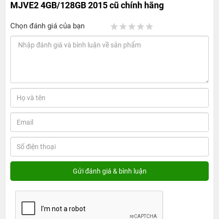
MJVE2 4GB/128GB 2015 cũ chính hãng
Chọn đánh giá của bạn
Tương tự như các dòng máy trước, Macbook Air 13 inch MJVE2
được Apple sử dụng vỏ nhôm nguyên khối Unibody. Điểu này giúp
nó trở nên cứng cáp hơn, chắc chắn hơn nhiều lần. Đặc biệt, nhất
là TouchPad được dành phần rộng hơn, lớn hơn, giúp cho người
dùng có nhiều không gian click chuột, ngay cả khi đang bận gõ
phím.