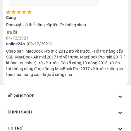
2. MacBook Air MJVE2 cũ sử dụng bàn phím Backlight, thuận
tiện hóa các cổng cắm
Công
Với một vài chi tiết viền xung quanh
Ram 4gb có thể nâng cấp lên đc không shop
MacBook Air MJVE2 cũ
Trả lời
này, Apple đã mang lại cho thiết kế một sự mềm mượt, ôm gọn
01/12/2021
xung quanh máy. Phía cạnh phải của máy được gắn cổng USB,
online24h
(09/12/2021)
cổng thunderblolt 2.0 cùng khe cắm thẻ nhớ. Phía đối diện có
Chào bạn, MacBook Pro mid 2012 trở về trước. - Hỗ trợ nâng cấp
SSD: MacBook Air mid 2017 trở về trước. MacBook Pro mid 2017 (
cổng sạc Magsafe 2, cổng usb và cổng cắm tai nghe. Những
không touchbar) trở về trước. Còn ổ cứng, từ dòng 2018 trở lên
cổng này được thiết kế ổ cắm hợp lý, nhờ vậy mà người dùng có
thì không nâng được Dòng MacBook Pro 2017 về trước không có
thể thuận tiện sử dụng một cách dễ dàng và nhanh gọn hơn rất
touchbar nâng cấp được ổ cứng nha.
nhiều.
VỀ 24HSTORE
CHÍNH SÁCH
HỖ TRỢ