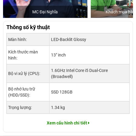
Khách mua hàng tại 24hStore
Thông số kỹ thuật
Màn hình:
LED-Backlit Glossy
Kích thước màn
13" inch
hình:
1.6GHz Intel Core i5 Dual-Core
Bộ vi xử lý (CPU):
(Broadwell)
Bộ nhớ lưu trữ
SSD 128GB
(HDD/SSD):
Trọng lượng:
1.34 kg
Xem cấu hình chi tiết