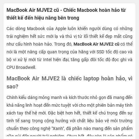
MacBook Air MJVE2 cũ - Chiếc Macbook hoàn hảo từ
thiết kế đến hiệu năng bên trong
Các dòng Macbook của Apple luôn khiến người dùng có những
trải nghiệm hết sức mới lạ và thú vị từ lối thiết kế đẹp mắt cũng
như cấu hình hoàn hảo. Trong đó,
MacBook Air MJVE2 cũ
có thể
nói là một nâng cấp quan trọng của hãng với SSD tốc độ cao và
bộ vi xử lý mới từ Intel hiện đại, tăng gấp đôi tốc độ đọc ghi và
CPU Broadwell.
MacBook Air MJVE2
là chiếc laptop hoàn hảo, vì
sao?
Chính kiểu dáng mỏng manh và kích thước nhỏ gọn đã mang đến
khả năng linh hoạt đến mức tuyệt vời cho một phiên bản máy tính
xách tay thế hệ mới. Đặc biệt hơn hết, thiết kế chú trọng đến sự
tinh tế sang trọng cộng hưởng với chất liệu bảo vệ môi trường
chuẩn theo công nghệ "Xanh", đã phần nào mang đến sản phẩm
gần gủi đến người trải nghiệm. Chưa hết, đây còn là sản phẩm có