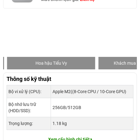
Hoa hậu Tiểu Vy
Khách mua hàng
Thông số kỹ thuật
Bộ vi xử lý (CPU):
Apple M2((8-Core CPU / 10-Core GPU)
Bộ nhớ lưu trữ
256GB/512GB
(HDD/SSD):
Trọng lượng:
1.18 kg
Xem cấu hình chi tiết