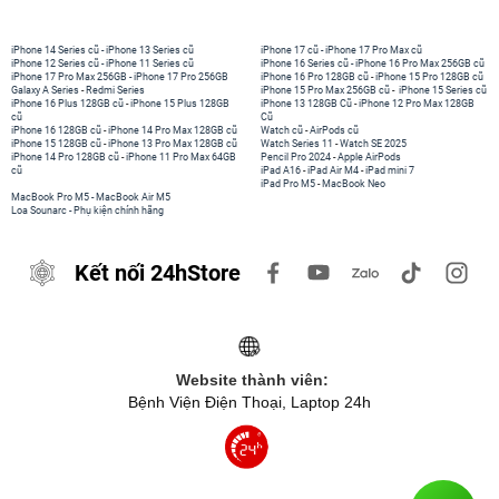
iPhone 14 Series cũ
-
iPhone 13 Series cũ
iPhone 17 cũ
-
iPhone 17 Pro Max cũ
iPhone 12 Series cũ
-
iPhone 11 Series cũ
iPhone 16 Series cũ
-
iPhone 16 Pro Max 256GB cũ
iPhone 17 Pro Max 256GB
-
iPhone 17 Pro 256GB
iPhone 16 Pro 128GB cũ
-
iPhone 15 Pro 128GB cũ
Galaxy A Series
-
Redmi Series
iPhone 15 Pro Max 256GB cũ
-
iPhone 15 Series cũ
iPhone 16 Plus 128GB cũ
-
iPhone 15 Plus 128GB
iPhone 13 128GB Cũ
-
iPhone 12 Pro Max 128GB
cũ
Cũ
iPhone 16 128GB cũ
-
iPhone 14 Pro Max 128GB cũ
Watch cũ
-
AirPods cũ
iPhone 15 128GB cũ
-
iPhone 13 Pro Max 128GB cũ
Watch Series 11
-
Watch SE 2025
iPhone 14 Pro 128GB cũ
-
iPhone 11 Pro Max 64GB
Pencil Pro 2024
-
Apple AirPods
cũ
iPad A16
-
iPad Air M4
-
iPad mini 7
iPad Pro M5
-
MacBook Neo
MacBook Pro M5
-
MacBook Air M5
Loa Sounarc
-
Phụ kiện chính hãng
Kết nối 24hStore
Website thành viên:
Bệnh Viện Điện Thoại, Laptop 24h