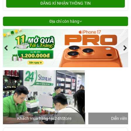
ĐĂNG KÍ NHẬN THÔNG TIN
Địa chỉ còn hàng
Khách mua hàng tại 24hStore
Diễn viên 