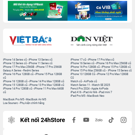
iPhone 14 Series cũ
-
iPhone 13 Series cũ
iPhone 17 cũ
-
iPhone 17 Pro Max cũ
iPhone 12 Series cũ
-
iPhone 11 Series cũ
iPhone 16 Series cũ
-
iPhone 16 Pro Max 256GB cũ
iPhone 17 Pro Max 256GB
-
iPhone 17 Pro 256GB
iPhone 16 Pro 128GB cũ
-
iPhone 15 Pro 128GB cũ
Galaxy A Series
-
Redmi Series
iPhone 15 Pro Max 256GB cũ
-
iPhone 15 Series cũ
iPhone 16 Plus 128GB cũ
-
iPhone 15 Plus 128GB
iPhone 13 128GB Cũ
-
iPhone 12 Pro Max 128GB
cũ
Cũ
iPhone 16 128GB cũ
-
iPhone 14 Pro Max 128GB cũ
Watch cũ
-
AirPods cũ
iPhone 15 128GB cũ
-
iPhone 13 Pro Max 128GB cũ
Watch Series 11
-
Watch SE 2025
iPhone 14 Pro 128GB cũ
-
iPhone 11 Pro Max 64GB
Pencil Pro 2024
-
Apple AirPods
cũ
iPad A16
-
iPad Air M4
-
iPad mini 7
iPad Pro M5
-
MacBook Neo
MacBook Pro M5
-
MacBook Air M5
Loa Sounarc
-
Phụ kiện chính hãng
Kết nối 24hStore