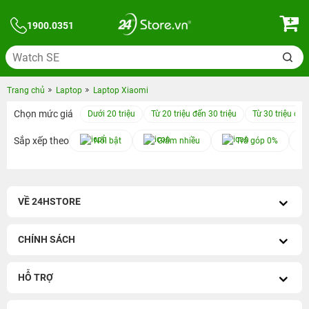
1900.0351
Trang chủ
Laptop
Laptop Xiaomi
Chọn mức giá
Dưới 20 triệu
Từ 20 triệu đến 30 triệu
Từ 30 triệu đến
Sắp xếp theo
Nổi bật
Giảm nhiều
Trả góp 0%
VỀ 24HSTORE
CHÍNH SÁCH
HỖ TRỢ