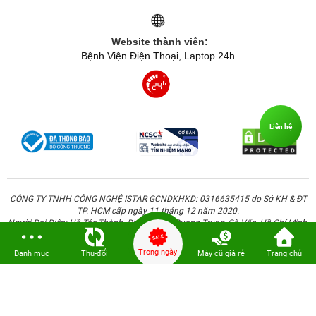
Website thành viên:
Bệnh Viện Điện Thoại, Laptop 24h
Liên hệ
CÔNG TY TNHH CÔNG NGHỆ ISTAR GCNDKHKD: 0316635415 do Sở KH & ĐT
TP. HCM cấp ngày 11 tháng 12 năm 2020.
Người Đại Diện: Hồ Tác Thành. Địa chỉ: 389 Quang Trung, Gò Vấp, Hồ Chí Minh.
Trong ngày
Danh mục
Thu-đổi
Máy cũ giá rẻ
Trang chủ