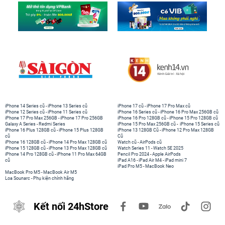
iPhone 14 Series cũ
-
iPhone 13 Series cũ
iPhone 17 cũ
-
iPhone 17 Pro Max cũ
iPhone 12 Series cũ
-
iPhone 11 Series cũ
iPhone 16 Series cũ
-
iPhone 16 Pro Max 256GB cũ
iPhone 17 Pro Max 256GB
-
iPhone 17 Pro 256GB
iPhone 16 Pro 128GB cũ
-
iPhone 15 Pro 128GB cũ
Galaxy A Series
-
Redmi Series
iPhone 15 Pro Max 256GB cũ
-
iPhone 15 Series cũ
iPhone 16 Plus 128GB cũ
-
iPhone 15 Plus 128GB
iPhone 13 128GB Cũ
-
iPhone 12 Pro Max 128GB
cũ
Cũ
iPhone 16 128GB cũ
-
iPhone 14 Pro Max 128GB cũ
Watch cũ
-
AirPods cũ
iPhone 15 128GB cũ
-
iPhone 13 Pro Max 128GB cũ
Watch Series 11
-
Watch SE 2025
iPhone 14 Pro 128GB cũ
-
iPhone 11 Pro Max 64GB
Pencil Pro 2024
-
Apple AirPods
cũ
iPad A16
-
iPad Air M4
-
iPad mini 7
iPad Pro M5
-
MacBook Neo
MacBook Pro M5
-
MacBook Air M5
Loa Sounarc
-
Phụ kiện chính hãng
Kết nối 24hStore