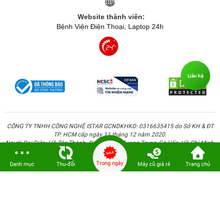
Website thành viên:
Bệnh Viện Điện Thoại, Laptop 24h
Liên hệ
CÔNG TY TNHH CÔNG NGHỆ ISTAR GCNDKHKD: 0316635415 do Sở KH & ĐT
TP. HCM cấp ngày 11 tháng 12 năm 2020.
Người Đại Diện: Hồ Tác Thành. Địa chỉ: 389 Quang Trung, Gò Vấp, Hồ Chí Minh.
Trong ngày
Danh mục
Thu-đổi
Máy cũ giá rẻ
Trang chủ