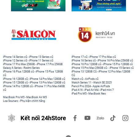
iPhone 14 Series cũ
-
iPhone 13 Series cũ
iPhone 17 cũ
-
iPhone 17 Pro Max cũ
iPhone 12 Series cũ
-
iPhone 11 Series cũ
iPhone 16 Series cũ
-
iPhone 16 Pro Max 256GB cũ
iPhone 17 Pro Max 256GB
-
iPhone 17 Pro 256GB
iPhone 16 Pro 128GB cũ
-
iPhone 15 Pro 128GB cũ
Galaxy A Series
-
Redmi Series
iPhone 15 Pro Max 256GB cũ
-
iPhone 15 Series cũ
iPhone 16 Plus 128GB cũ
-
iPhone 15 Plus 128GB
iPhone 13 128GB Cũ
-
iPhone 12 Pro Max 128GB
cũ
Cũ
iPhone 16 128GB cũ
-
iPhone 14 Pro Max 128GB cũ
Watch cũ
-
AirPods cũ
iPhone 15 128GB cũ
-
iPhone 13 Pro Max 128GB cũ
Watch Series 11
-
Watch SE 2025
iPhone 14 Pro 128GB cũ
-
iPhone 11 Pro Max 64GB
Pencil Pro 2024
-
Apple AirPods
cũ
iPad A16
-
iPad Air M4
-
iPad mini 7
iPad Pro M5
-
MacBook Neo
MacBook Pro M5
-
MacBook Air M5
Loa Sounarc
-
Phụ kiện chính hãng
Kết nối 24hStore